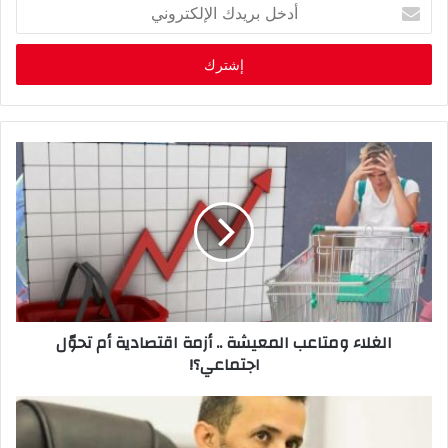
أ
د
خ
ل
ب
ر
ي
د
ك
ا
ل
إ
ل
ك
ت
ر
و
‬اجتماعي؟‭!‬
ن
ي