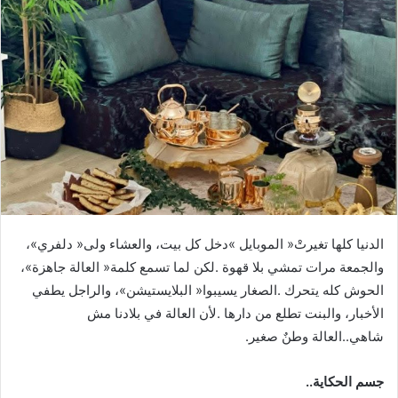
‬شاهي‭..‬العالة‭ ‬وطنٌ‭ ‬صغير‭.‬
جسم‭ ‬الحكاية‭ ..‬