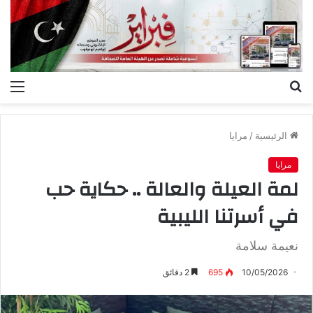
بحث
الق
عن
الرئيسية
/
مرايا
مرايا
‬في‭ ‬أسرتنا‭ ‬الليبية
نعيمة سلامة
10/05/2026
695
2 دقائق