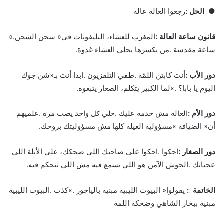
●
‬الحل‭:‬
‭ ‬رجعوا‭ ‬العالة‭ ‬عالة‭
قانون‭ ‬ساعة‭ ‬العالة‭:‬
‭ ‬المغرب‭ ‬للعشاء،‭ ‬التليفونات‭ ‬في‭ ‬‮«‬سجن‭ ‬الشحن‮»‬‭.
‬ساعة‭ ‬مقدسة‭. ‬من‭ ‬يكسرها‭ ‬يحلي‭ ‬العشاء‭ ‬غدوة‭.‬
دور‭ ‬الأب‭:‬
‬اليوم‭ ‬يا‭ ‬بابا؟‮»‬‭. ‬لما‭ ‬الكبير‭ ‬يتكلم،‭ ‬الصغار‭ ‬يتبعوه‭.‬
دور‭ ‬الأم‭:‬
‬أن‭ ‬‮«‬الضيافة‮»‬‭ ‬مسؤولية‭ ‬العيلة‭ ‬كلها‭ ‬مش‭ ‬مسؤوليتك‭ ‬بروحك‭.‬
دور‭ ‬الصغار‭:‬
‬عجباتك‭. ‬الحوش‭ ‬الآمن‭ ‬هو‭ ‬اللي‭ ‬تسمع‭ ‬فيه‭ ‬مش‭ ‬اللي‭ ‬تنحكم‭ ‬فيه‭.‬
الخاتمة‭ :‬
‬مبنية‭ ‬ببخار‭ ‬الشاهي‭ ‬وضحكة‭ ‬اللمة‭.