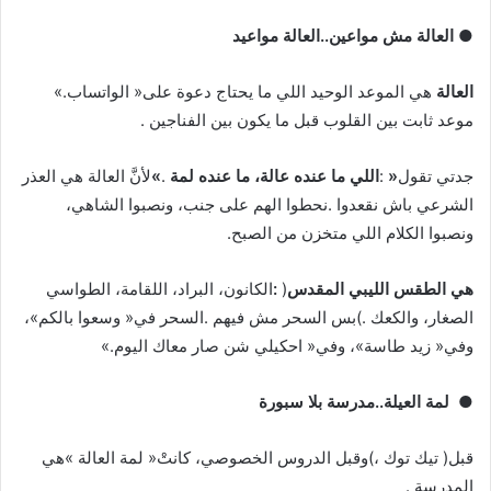
●
‭ ‬العالة‭ ‬مش‭ ‬مواعين‭..‬العالة‭ ‬مواعيد‭ ‬
‭ ‬
العالة
‭ ‬هي‭ ‬الموعد‭ ‬الوحيد‭ ‬اللي‭ ‬ما‭ ‬يحتاج‭ ‬دعوة‭ ‬على‭ ‬‮«‬الواتساب‮»‬‭.
‬موعد‭ ‬ثابت‭ ‬بين‭ ‬القلوب‭ ‬قبل‭ ‬ما‭ ‬يكون‭ ‬بين‭ ‬الفناجين‭.
جدتي‭ ‬تقول‭: ‬
‮«‬اللي‭ ‬ما‭ ‬عنده‭ ‬عالة،‭ ‬ما‭ ‬عنده‭ ‬لمة‮»‬
‬ونصبوا‭ ‬الكلام‭ ‬اللي‭ ‬متخزن‭ ‬من‭ ‬الصبح‭.‬
هي‭ ‬الطقس‭ ‬الليبي‭ ‬المقدس‭:‬
‬وفي‭ ‬‮«‬زيد‭ ‬طاسة‮»‬،‭ ‬وفي‭ ‬‮«‬احكيلي‭ ‬شن‭ ‬صار‭ ‬معاك‭ ‬اليوم‮»‬‭.‬
●
‬لمة‭ ‬العيلة‭..‬مدرسة‭ ‬بلا‭ ‬سبورة‭ ‬
‬المدرسة‭.