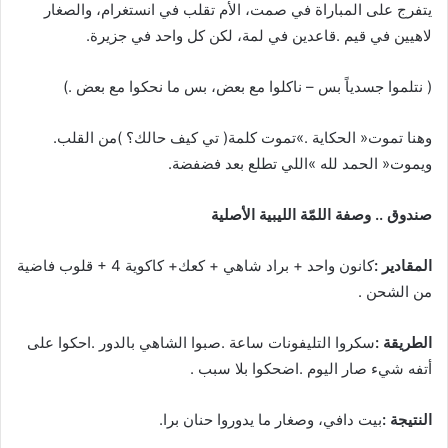
‬لاهيين‭ ‬في‭ ‬قيم‭. ‬قاعدين‭ ‬في‭ ‬لمة،‭ ‬لكن‭ ‬كل‭ ‬واحد‭ ‬في‭ ‬جزيرة‭.‬
‭ )‬نتلموا‭ ‬جسدياً‭ ‬بس‭ – ‬ناكلوا‭ ‬مع‭ ‬بعض،‭ ‬بس‭ ‬ما‭ ‬نحكوا‭ ‬مع‭ ‬بعض‭(.
وهنا‭ ‬تموت‭ ‬‮«‬الحكاية‮»‬‭. ‬تموت‭ ‬كلمة‭ )‬تي‭ ‬كيف‭ ‬حالك؟‭( ‬من‭ ‬القلب‭.
‬ويموت‭ ‬‮«‬الحمد‭ ‬لله‮»‬‭ ‬اللي‭ ‬تطلع‭ ‬بعد‭ ‬فضفضة‭.‬
صندوق‭ .. ‬وصفة‭ ‬اللمّة‭ ‬الليبية‭ ‬الأصلية‭ ‬
‭ ‬
المقادير‭:‬
‬من‭ ‬الشحن‭.
الطريقة‭:‬
‬أتفه‭ ‬شيء‭ ‬صار‭ ‬اليوم‭. ‬اضحكوا‭ ‬بلا‭ ‬سبب‭.
النتيجة‭:‬
‭ ‬بيت‭ ‬دافي،‭ ‬وصغار‭ ‬ما‭ ‬يدوروا‭ ‬حنان‭ ‬برا‭.‬