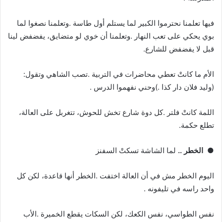
‬قبل‭ ‬لا‭ ‬يفضفض‭ ‬للشارع‭.‬
الأم‭ ‬ما‭ ‬كانتْ‭ ‬تعطي‭ ‬محاضرات‭ ‬في‭ ‬التربية‭. ‬تصب‭ ‬الشاهي‭ ‬وتقول‭:
)‬وليد‭ ‬فلان‭ ‬دار‭ ‬كذا‭(. ‬وحني‭ ‬نفهموا‭ ‬الدرس‭.
‬تطلع‭ ‬حكمة‭.‬
●
‬الخطر‭ ..‬
‭ ‬لما‭ ‬الشاشة‭ ‬تسكتْ‭ ‬السفنز‭
‬واحد‭ ‬راسه‭ ‬في‭ ‬تليفونه‭.