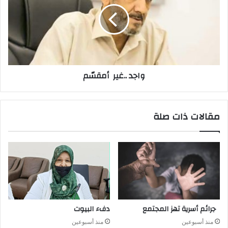
واجد‭.. ‬غير‭ ‬أمقسّم
مقالات ذات صلة
جرائم أسرية تهز المجتمع
دفء البيوت
منذ أسبوعين
منذ أسبوعين