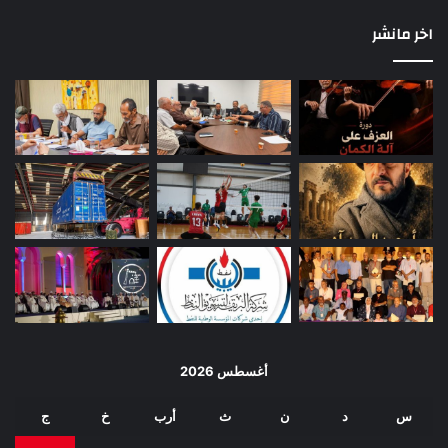
اخر مانشر
أغسطس 2026
س
د
ن
ث
أرب
خ
ج