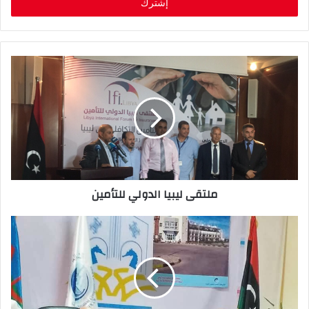
ل
ب
ر
ي
د
ك
ا
ل
إ
ل
ك
ت
ر
ملتقى ليبيا الدولي للتأمين
و
ن
ي