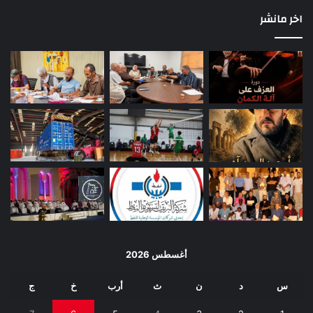
اخر مانشر
أغسطس 2026
س
د
ن
ث
أرب
خ
ج