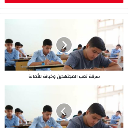
ب
ر
ي
د
ك
ا
ل
إ
ل
ك
ت
ر
سرقة تعب المجتهدين وخيانة للأمانة
و
ن
ي