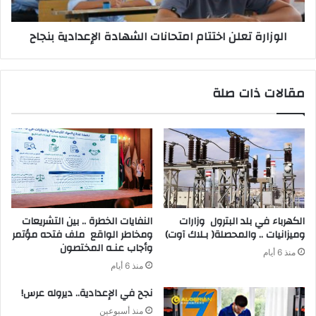
الوزارة تعلن اختتام امتحانات الشهادة الإعدادية بنجاح
مقالات ذات صلة
‬وميزانيات‭ .. ‬والمحصلة‭ )‬بـلاك‭ ‬آوت)
‬وأجاب‭ ‬عنـه‭ ‬المختصون
منذ 6 أيام
منذ 6 أيام
نجح في الإعدادية.. ديروله عرس!
منذ أسبوعين