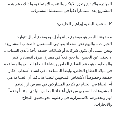
المبادرة والإبداع وتعزز الابتكار والتنمية الإجتماعية ولذلك دعم هذه
المشاريع يعد استثماراً ذكياً في مستقبلنا المشترك..
كلمة عميد البلدية إبراهيم الخليفي:
موضوعنا اليوم هو موضوع حياة وأمل، وموضوع أجيال تتوارث
الخبرات .. واليوم نحن سعداء بقياديي المستقبل «أصحاب المشاريع»
ونحن نتمنى أن يكون شركات أو شباكات حقيقة تأخذ بأيدي الشباب ..
لا يخفى عن الجميع أننا نحن فعلاً في مفترق طرق اقتصادي كبير
والمطلوب هو دعم القطاع الخاص وإنشاء القطاع الخاص والمساعدة
في ميلاد القطاع الخاص، وايضاً المساعدة في انشاء أصحاب أفكار
حقيقة وخصوصاً الأشخاص المتجهين للصناعة ..كما أن الصناعة هي
أم الحياة في الختام تم تكريم المشاركين في معرض آزر لدعم
المشروعات الصغرى من قبل أعضاء المجلس البلدي امتناناً ودعماً
لهم وتحفيزهم للاستمرارية في رحلتهم نحو تحقيق النجاح
والانجازات.