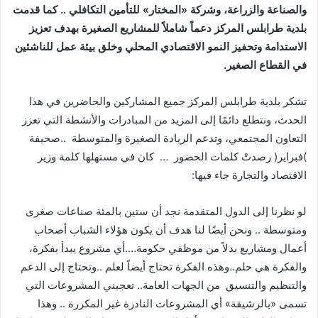
والصناعة
والزراعة،
وشركة
«
المختار
»
للتأمين
التكافلي
..
كما
قدمت
بلدية
طرابلس
المركز
دعماً
شاملاً
للمشاريع
الصغيرة
بهدف
تعزيز
الاستدامة
وتحفيز
النمو
الاقتصادي
المحلي
وخلق
بيئة
عمل
للناشئين
في
القطاع
الصغير
.
تشكر بلدية طرابلس المركز جميع المشاركين والحاضرين في هذا
الحدث، ونتطلع دائمًا إلى المزيد من المبادرات والأنشطة التي تعزز
التعاون المجتمعي، وتدعم الريادة الصغيرة والمتوسطة ..صحيفة
)فبراير( رصدتْ كلمات الحضور … كان في مستهلها كلمة وزير
الاقتصاد والتجارة جاء فيها:
لو نظرنا إلى الدول المتقدمة نجد أن ستين بالمئة صناعات صغرى
ومتوسطة .. ونحن أيضًا لنا هدف أن يكون هؤلاء الشباب أصحاب
أعمال ومشاريع بدلاً من موظفي حكومة….أي مشروع يبدأ بفكرة،
والفكرة هي حلم..وهذه الفكرة تحتاج أيضاً لعلم ..وتحتاج إلى الدعم
والتنظيم والتنسيق من الجهات العامة.. تعجبني المشروعات التي
تسمى «بالرشيقة» أي المشروعات النادرة غير المكررة .. وهذا