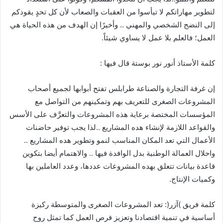
لتطوير مهاراتكم لا تيأسوا من العقبات والصعاب لأن كل تحدٍ يقودكم
إلى النضج الشخصي والمهني .. وأخيرًا إن الهدف من هذه الحياة هي
العمل؛ فالعلم بلا عمل لا يساوي شيئاً.
كلمة الأستاذ أنور نور بوستة قال فيها :
إن غرفة التجارة والصناعة طرابلس تفتح أبوابها لجميع أصحاب
المشروعات الصغرى للتعريف بهم وتمكينهم من التواصل مع
المؤسسات المختصة برعاية هذه المشروعات والتعرَّف على الأسس
والقواعد اللازمة لإنشاء هده المشاريع ..لذا يجب توفير حاضنات
الأعمال التي تعد المكان المناسب لنمو وتطوير هده المشاريع ..
واحلال العمالة الوطنية بدل الوافدة فيها .. والاهتمام أيضا بتكوين
قاعدة بيانات تتعلق بهده المشروعات عددها، وعدد العاملين بها
وكميات الإنتاج.
كلمة فريق )آزر(: تعد المشروعات الصغرى والمتوسطة ركيزة
أساسية في تنمية اقتصادنا وتعزيز فرص العمل كما تمثل روح