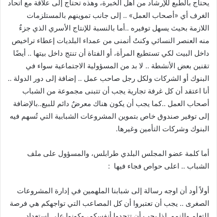
يحتاج بالطبع للإرشاد من أهل الخبرة، وهذه تحتاج إلى علاقة مع اتحاد
الغرف أي «أصحاب العمل» .. إلى جانب تموينهم بالمستلزمات
اللازمة بحيث يسهل توفيره ..أما بالنسبة للإنتاج الأسري الذي جزءٌ
منه العنصر النسائي وكنتُ أتمنى من عمداء البلديات إعطاء تراخيص
داخل البيت لكي تستطيع المرأة، أو الفتاة أن تنتج داخل بيتها .. أيضًا
تقنين بعض الأنشطة .. لا بد من المسؤولية الاجتماعية سواء في
البنوك أو الشركات ولكل رجل صاحب عمل .. إضافة إلى دور الدولة ..
أنا اعتقد أن كل غرفة تجارية يجب أن تتبنى مجموعة من الشباب
أصحاب العمل ..كما يجب أن يكون هناك معرضٌ دائم للبيع..بالإضافة
إلى توفير صندوق خاص بتموين المشروعات الشبابية التي تُسهم فيه
البنوك وشركات التأمين وغيرها.
أما كلمة عضو المجلس البلدي طرابلس، والمسؤول على ملف
الشباب .. اعلى حواص فجاء فيها :
أولاً أود أن اوجه رسالة إلى شبابنا الملهمين في إدارة المشروعات
الصغرى .. يجب أن تعتبروا أن كل المصاعب التي تواجهكم هي فرصة
للتعلم والنمو..لذا يجب أن تتحدوا أنفسكم، وكونوا على استعداد