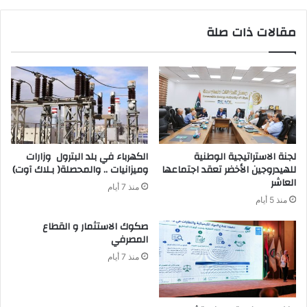
مقالات ذات صلة
لجنة الاستراتيجية الوطنية
للهيدروجين الأخضر تعقد اجتماعها
‬وميزانيات‭ .. ‬والمحصلة‭ )‬بـلاك‭ ‬آوت)
العاشر
منذ 7 أيام
منذ 5 أيام
‬المصرفي‭ ‬
منذ 7 أيام