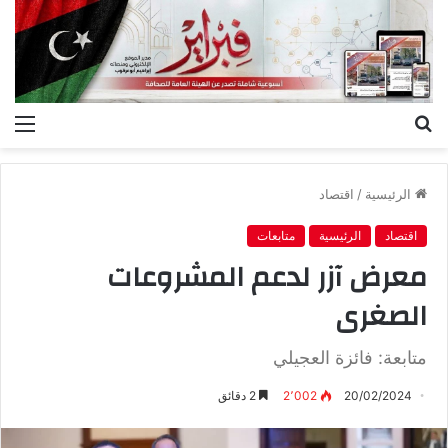
بحث
الق
عن
الرئيسية
/
اقتصاد
اقتصاد
الرئيسية
متابعات
معرض آزر لدعم المشروعات
الصغرى
متابعة: فائزة العجيلي
20/02/2024
2٬002
2 دقائق