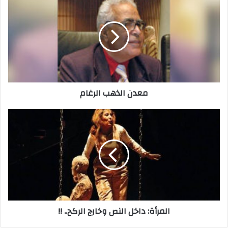
ك
ا
ل
إ
ل
ك
ت
ر
معدن الذهب الرغام
و
ن
ي
المرأة: داخل النص وخارج الركح.. !!