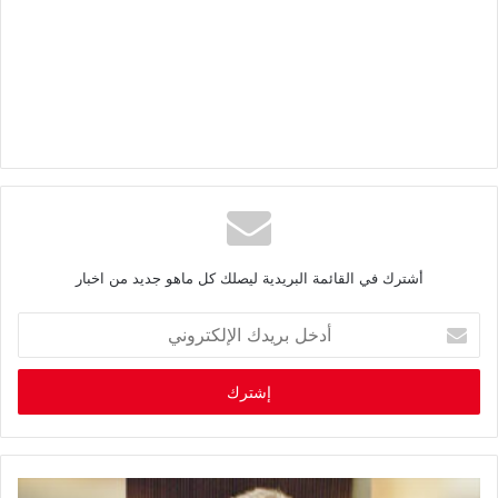
أشترك في القائمة البريدية ليصلك كل ماهو جديد من اخبار
أ
د
خ
ل
ب
ر
ي
د