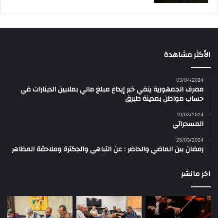
الأكثر مشاهدة
03/04/2024
مصرف الجمهورية ينفي خبر إيداع مبلغ مالي بملايين الدينارات في
حساب مواطن بمدينة طبرق
10/03/2024
المسحراتي
25/03/2024
رمضان بين الماضي والحاضر : عن التباهي والجكترة وملاحقة المظاهر
اخر مانشر