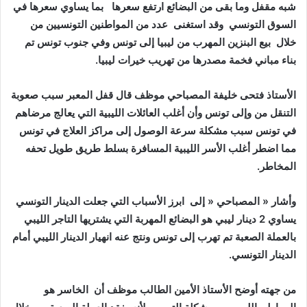
‬شبه‭ ‬مقفل‭ ‬وما‭ ‬بقى‭ ‬من‭ ‬البضائع‭ ‬ارتفع‭ ‬سعرها‭
‬السوق‭ ‬التونسي‭
‬وقد‭ ‬استغنى‭
‬خلال‭
‬بناء‭ ‬مباني‭ ‬فخمة‭ ‬مصدرها‭ ‬من‭ ‬تهريب‭ ‬خيرات‭ ‬ليبيا‭ .‬
‬المخاطر‭ .‬
وأشار‭ ‬‮«‬‭ ‬المصباحي‭ ‬‮«‬‭ ‬إلى‭
‬الدينار‭ ‬التونسي‭ .‬
من‭ ‬جهته‭ ‬أوضح‭ ‬الأستاذ‭ ‬الأمين‭ ‬الطالب‭ ‬موظف‭ ‬أن‭