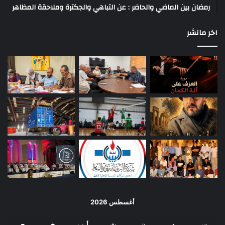
رمضان بين الماضي والحاضر : عن التباهي والجكترة وملاحقة المظاهر
اخر مانشر
أغسطس 2026
س
د
ن
ث
أرب
خ
ج