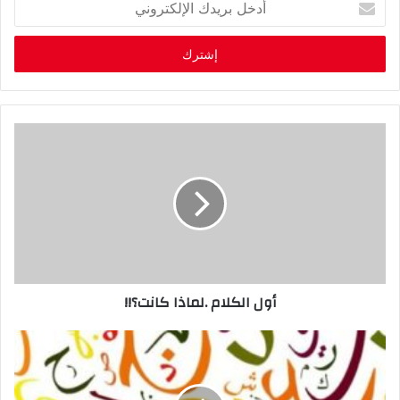
د
خ
ل
ب
ر
ي
د
ك
ا
ل
إ
ل
ك
ت
ر
أول الكلام .لماذا كانت؟!!
و
ن
ي