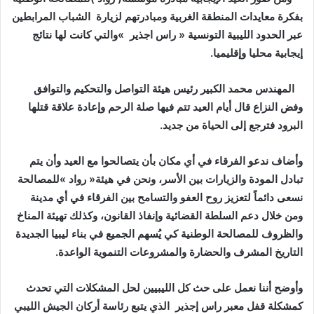
‬بفكرة‭ ‬معايدات‭ ‬المنطقة‭ ‬الغربية‭ ‬ومبادرتهم‭ ‬لزيارة‭
‬عبر‭ ‬الحدود‭ ‬الليبية‭ ‬التونسية‭ ‬‮«‬‭ ‬راس‭ ‬اجذير‮»‬‭
‬إيجابية‭ ‬محليا‭ ‬وإقليميا‭.‬
‭
‬البرود‭ ‬فترجع‭ ‬إلى‭ ‬الحياة‭ ‬من‭ ‬جديد‭.‬
وأضاف‭ ‬ندعو‭ ‬الفرقاء‭ ‬في‭ ‬أي‭ ‬مكان‭ ‬بأن‭ ‬يتصالحوا‭ ‬مع‭ ‬العيد‭ ‬وأن‭ ‬يتم‭
‬التاريخ‭ ‬المشرف‭ ‬والحضارة‭ ‬والمشروعات‭ ‬التنموية‭ ‬الواعدة‭ .‬
‬كمشكلة‭ ‬قفل‭ ‬معبر‭ ‬راس‭ ‬إجذير‭