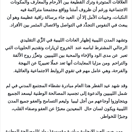
‬النكبات،‭ ‬وخيبات‭ ‬الأمل‭ ‬إلا‭ ‬أن‭
‬يبعث‭ ‬في‭ ‬النفوس‭ ‬التجدَّد‭ ‬في‭ ‬التواصل‭ ‬والاتصال‭ ‬المثمر‭ ‬بين‭ ‬الأفراد‭ . ‬
‬الرجالي‭ ‬المشترط‭ ‬لباسه‭ ‬عند‭
‬تعبر‭
‬عن‭ ‬مدى‭ ‬الود‭ ‬والإخاء‭ ‬والمحبة‭ ‬بين‭ ‬الليبيين‭
‬والتراحم‭
‬والفرحة،‭ ‬وهي‭ ‬عامل‭ ‬مهم‭ ‬في‭ ‬تقوي‭ ‬الروابط‭ ‬الاجتماعية‭ ‬والعائلية‭ .‬
‬ويتجاوزوا‭ ‬أوجاعهم‭ ‬من‭ ‬أجل‭ ‬ليبيا‭
‬الليبية‭ ‬ويكون‭ ‬لسان‭ ‬حال‭
‬وجبرًا‭ ‬للخواطر‭.‬