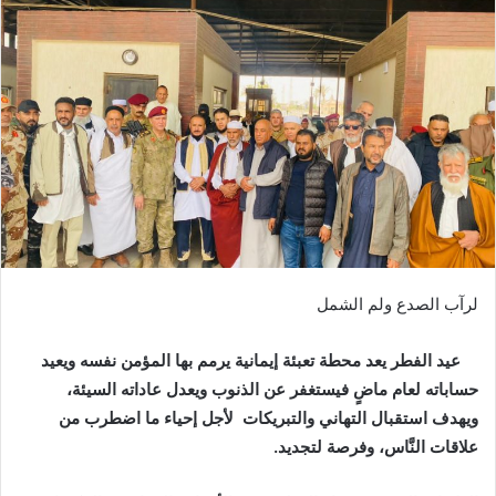
لرآب الصدع ولم الشمل
‬ويهدف‭ ‬استقبال‭ ‬التهاني‭ ‬والتبريكات‭
‬علاقات‭ ‬النَّاس،‭ ‬وفرصة‭ ‬لتجديد‭ .‬