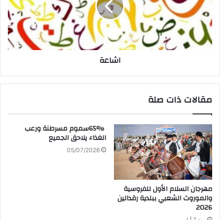
اشاعة
مقالات ذات صلة
‬الغذاء‭ ‬يلاحق‭ ‬الجميع‭ ‬
05/07/2026
‬2026‭ ‬
منذ 7 أيام