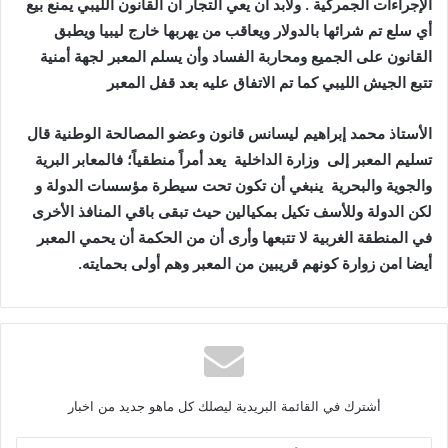
‬تتبع‭ ‬الجيش‭ ‬الليبي‭ ‬كما‭ ‬تم‭ ‬الاتفاق‭ ‬عليه‭ ‬بعد‭ ‬قفل‭ ‬المعبر
‬تسليم‭ ‬المعبر‭ ‬إلى‭
‬وزارة‭ ‬الداخلية‭
‬والجوية‭ ‬والبحرية‭
‬لكن‭ ‬الدولة‭ ‬وللأسف‭ ‬تكيل‭ ‬بمكيالين‭ ‬حيث‭ ‬تبقى‭ ‬باقي‭ ‬المنافذ‭ ‬الأخرى‭
‬أيضا‭ ‬امن‭ ‬زوارة‭ ‬كونهم‭ ‬قريبين‭ ‬من‭ ‬المعبر‭ ‬وهم‭ ‬أولى‭ ‬بحمايته‭ .‬
أشترك في القائمة البريدية ليصلك كل ماهو جديد من اخبار
أ