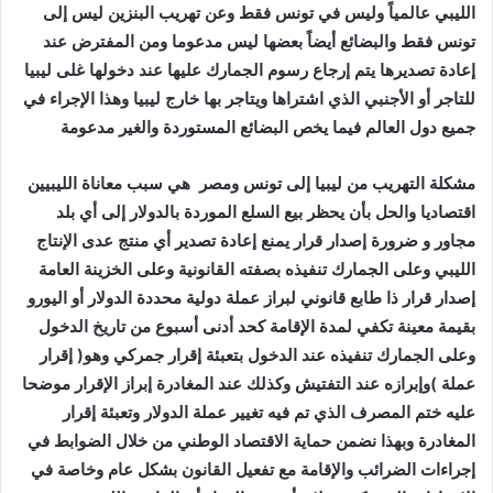
‬جميع‭ ‬دول‭ ‬العالم‭ ‬فيما‭ ‬يخص‭ ‬البضائع‭ ‬المستوردة‭ ‬والغير‭ ‬مدعومة‭ ‬
مشكلة‭ ‬التهريب‭ ‬من‭ ‬ليبيا‭ ‬إلى‭ ‬تونس‭ ‬ومصر‭
‬إجراءات‭ ‬الضرائب‭ ‬والإقامة‭ ‬مع‭ ‬تفعيل‭ ‬القانون‭ ‬بشكل‭ ‬عام‭ ‬وخاصة‭ ‬في‭