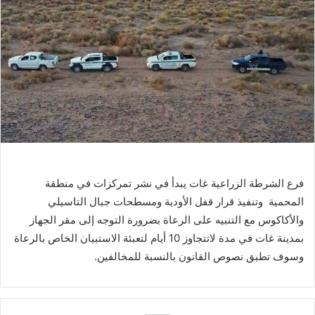
‬المحمية‭
‬وسوف‭ ‬تطبق‭ ‬نصوص‭ ‬القانون‭ ‬بالنسبة‭ ‬للمخالفين‭.‬