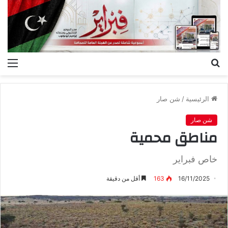
بحث
الق
عن
الرئيسية
/
شن صار
شن صار
مناطق محمية
خاص‭ ‬فبراير‭ ‬
16/11/2025
163
أقل من دقيقة