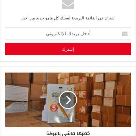
أشترك في القائمة البريدية ليصلك كل ماهو جديد من اخبار
أ
د
خ
ل
ب
ر
ي
د
ك
ا
ل
إ
ل
ك
ت
ر
خطرها ماشي بالبركة
و