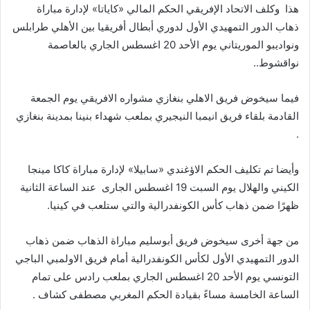
هذا
وكلف
الاتحاد
الإفريقي
الحكم
المالي
«
كاياتا
»
لإدارة
مباراة
ذهاب
الدور
التمهيدي
الأول
لدوري
أبطال
أفريقيا
بين
الأهلي
طرابلس
ونواديبو
الموريتاني
يوم
الأحد
20
اغسطس
الجاري
بالعاصمة
نواقشوط
..
فيما
سيخوض
فريق
الاهلي
بنغازي
مشواره
الافريقي
يوم
الجمعة
القادمة
بلقاء
فريق
انيمبا
النيجيري
بملعب
شهداء
بنينا
بمدينة
بنغازي
.
وأيضا
تم
تكليف
الحكم
الاؤغندي
«
سابيلا
»
لإدارة
مباراة
كاكا
مينجا
الكيني
والهلال
يوم
السبت
19
اغسطس
الجارى
عند
الساعة
الثانية
ظهرًا
ضمن
ذهاب
كأس
الكونفدرالية
والتي
ستلعب
في
كينيا
.
من
جهة
أخرى
سيخوض
فريق
أبوسليم
مباراة
الذهاب
ضمن
ذهاب
الدور
التمهيدي
الأول
لكأس
الكونفدرالية
أمام
فريق
الاولمبي
الباجي
التونسي
يوم
الأحد
20
اغسطس
الجاري
بملعب
رادس
على
تمام
الساعة
الخامسة
مساءً
بقيادة
الحكم
المغربي
مصطفى
كشاف
.