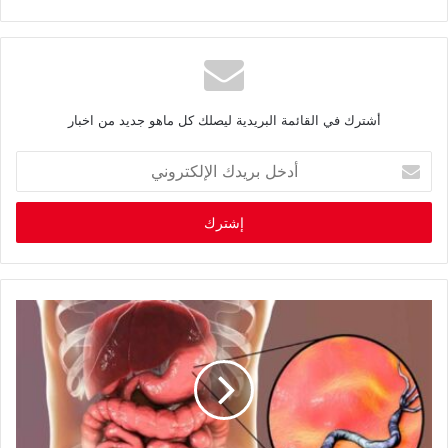
أشترك في القائمة البريدية ليصلك كل ماهو جديد من اخبار
أ
د
خ
ل
ب
ر
ي
د
ك
ا
ل
إ
ل
ك