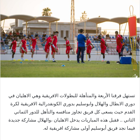
تستهل
فرقنا
الأربعة
والمتأهلة
للبطولات
الافريقية
وهي
الاهليان
في
دوري
الابطال
والهلال
وابوسليم
بدوري
الكونفدرالية
الافريقية
لكرة
القدم
حيث
يسعى
كل
فريق
تجاوز
منافسه
والتأهل
للدور
الثماني
الثاني
..
فقبل
هذه
المباريات
يدخل
الاهليان
،والهلال
مشاركة
جديدة
فيما
نجد
فريق
أبوسليم
أولى
مشاركة
افريقية
له
.