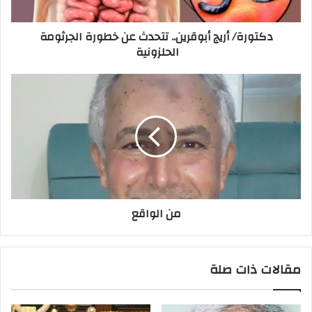
ت
ر
دكتورة/ أريج أبوقرين.. تتحدث عن خطورة الجرثومة
و
الحلزونية
ن
ي
من الواقع
مقالات ذات صلة