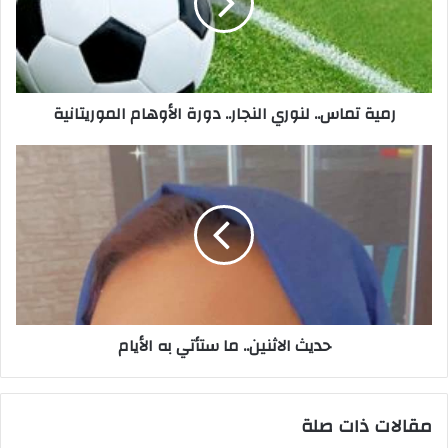
إ
ل
ك
ت
ر
رمية تماس.. لنوري النجار.. دورة الأوهام الموريتانية
و
ن
ي
حديث الاثنين.. ما ستأتي به الأيام
مقالات ذات صلة