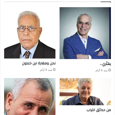
نحن‭ ‬ومغارة ابن‭ ‬خلدون
يهَتْري‭…‬
منذ 4 أيام
منذ 4 أيام
من‭ ‬حدائق‭ ‬التراب