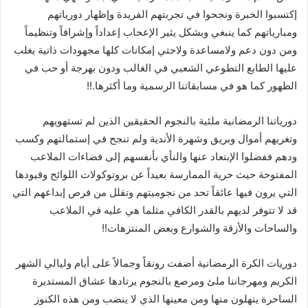
إكتسبوا الخبرة ونجحوا في تجربتهم الفريدة وإظهار دورياتهم
ومبارياتهم كما ينبغي وبشكل يثير الإعحاب إعداداً وإشرافاً وتنظيماً
ومن دون دعم ولامساعدة ولاحتي إمكانات كلها مجهودات ذاتية يغلب
عليها الطابع التطوعي الشعبي في الغالب ودون بهرجة أو حب في
الظهور كما هو في مسابقاتنا الرسمية وما أكثرها.!!
دورياتنا الرمضانية ملئية بالنجوم الحقيقين الذين لم تستهويهم
وتغريهم أموال وبريق وشهرة الأندية ولم تنجح في إستمالتهم وكسب
ودهم ففضلوا الإبتعاد عنها والنأي بأنفسهم إلى فضاءات الملاعب
المفتوحة حيث حرية الممارسة بعيداً عن بروتوكولات اللوائح وقيودها
التي يرون فيها عائقاً تحد من نجوميتهم وتقلل من فرص إبداعهم التي
قد لا تتوفر لديهم بالقدر الكافي مثلما هي عليه في الملاعب
والساحات والأزقة والشوارع وبعض المنتزهات!!
دوريات الكرة الرمضانية أضفت رونقاً وجمالاً على أيام وليالي الشهر
الكريم ومهرجاننا ملئ ومرصع بالنجوم يرتادها عشاق المستديرة
الساحرة ينهلون منها ومن معينها الذي لا ينضب ومن هذه الكنوز