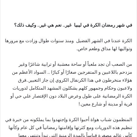
في
شهر
رمضان
الكرة
في
ليبيا
غير
..
نعم
هي
غير
..
وكيف
ذلك؟
الكرة عندنا في الشهر الفضيل ومنذ سنوات طوال وزادت مع مرورها
وتواليها لها مذاق وطعم خاص.
من الصعب أن تجد ملعباً أو ساحة معشبة أو ترابية شاغرًا وغير
مزدحم باللاعبين و المتفرجين صغارًا أو كبارًا .. السواد الأعظم من
هؤلاء منخرطون في هذا الكرنفال الكروي إن جاز التعبير..فرق
ولاعبون وحكام وجمهور كلهم يشكلون المشهد المتكامل لدوريات
الكرة الرمضانية على طول وعرض البلاد دون الإقتصار علي حي أو
قرية أو مدينة أو شارع معين.!
المنظمون شباب هواة أحبوا الكرة وإجتهدوا بما يملكونه من خبرة في
تنظيم هذه الدوريات ومع كثرتها وإقامتها رمضانياً في كل عام وكأنها
كأس عالم مصغرة قياساً بالمدة الزمنية التي تبدأ وتنتهي معها