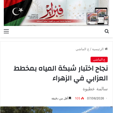
بحث
الق
عن
الرئيسية
/
ع الماشي
ع الماشي
‬العزابي‭ ‬في‭ ‬الزهراء
سالمة عطيوة
07/06/2026
105
أقل من دقيقة