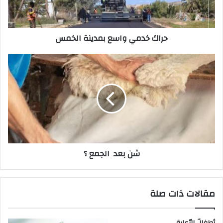
ك
ت
ر
حراك‭ ‬خدمي‭ ‬واسع‭ ‬بمدينة‭ ‬الخمس
و
ن
ي
شن‭ ‬بعد‭ ‬الجمع‭ ‬؟
مقالات ذات صلة