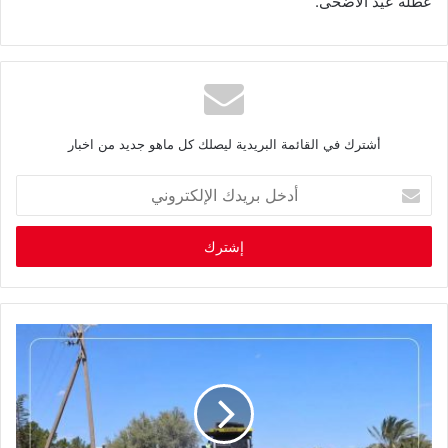
‬عطلة‭ ‬عيد‭ ‬الأضحى‭.‬
أشترك في القائمة البريدية ليصلك كل ماهو جديد من اخبار
أ
د
خ
ل
ب
ر
ي
د
ك
ا
ل
إ
ل