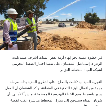
‬لشبكة‭ ‬المياه‭ ‬بمخطط‭ ‬العزابي‭.‬