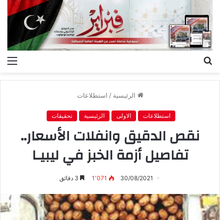
بحث
الق
عن
الرئيسية
/
استطلاعات
استطلاعات
الاولى
الرئيسية
تحقيقات
نقص الدقيق وانفلات الأسعار..
تفاصيل أزمة الخبز في ليبيـا
30/08/2021
1٬071
3 دقائق