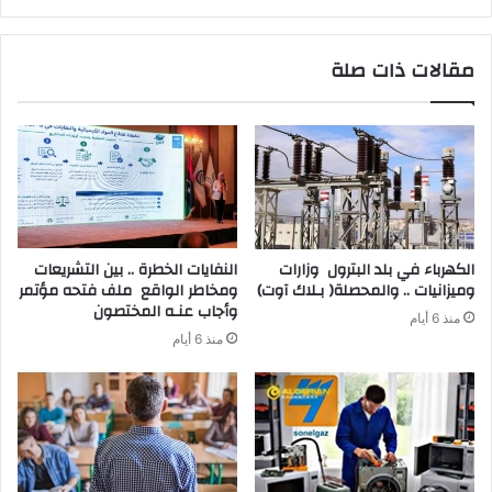
مقالات ذات صلة
‬وميزانيات‭ .. ‬والمحصلة‭ )‬بـلاك‭ ‬آوت)
‬وأجاب‭ ‬عنـه‭ ‬المختصون
منذ 6 أيام
منذ 6 أيام