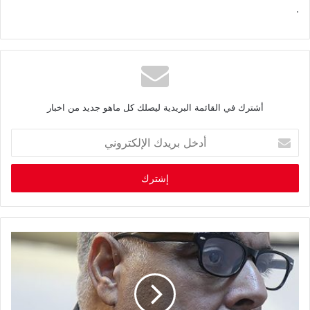
.‬
أشترك في القائمة البريدية ليصلك كل ماهو جديد من اخبار
أ
د
خ
ل
ب
ر
ي
د
ك
ا
ل
إ