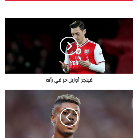
ب
ر
ي
د
ك
ا
ل
إ
ل
ك
ت
ر
فينجر: أوزيل حر في رأيه
و
ن
ي