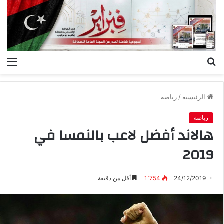
بحث
الق
عن
الرئيسية
/
رياضة
رياضة
هالاند أفضل لاعب بالنمسا في
2019
24/12/2019
1٬754
أقل من دقيقة