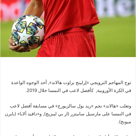
توج المهاجم النرويجي «إرلينج براوت هالاند», أحد الوجوه الواعدة
في الكرة الأوروبية, كأفضل لاعب في النمسا خلال 2019.
وتغلب «هالاند» نجم «ريد بول سالزبورج» في مسابقة أفضل لاعب
في النمسا على مارسيل سابيتزر (ار بي ليبزيج), و«دافيد ألابا» (بايرن
ميونخ).