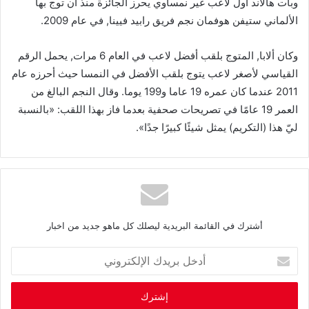
وبات هالاند أول لاعب غير نمساوي يحرز الجائزة منذ أن توج بها
الألماني ستيفن هوفمان نجم فريق رابيد فيينا, في عام 2009.
وكان ألابا, المتوج بلقب أفضل لاعب في العام 6 مرات, يحمل الرقم
القياسي لأصغر لاعب يتوج بلقب الأفضل في النمسا حيث أحرزه عام
2011 عندما كان عمره 19 عاما و199 يوما. وقال النجم البالغ من
العمر 19 عامًا في تصريحات صحفية بعدما فاز بهذا اللقب: «بالنسبة
ليّ هذا (التكريم) يمثل شيئًا كبيرًا جدًا».
أشترك في القائمة البريدية ليصلك كل ماهو جديد من اخبار
أ
د
خ
ل