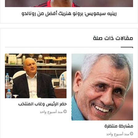
رينيه سيمويس: برونو هنريك أفضل من رونالدو
مقالات ذات صلة
حضر‭ ‬الرئيس‭ ‬وغاب‭ ‬المنتخب
منذ أسبوع واحد
مشاركة‭ ‬منتظرة
منذ أسبوع واحد