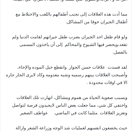
مما أدت هذه العلاقات إلى تجنب أطفالهم باللعب والاختلاط مع
أطفال الجيران خوفا من المشاكل.
ولو قام طفل احد الجيران بضرب طفل جيرانهم لقامت الدنيا ولم
تقعد،ويحضر فيها الشيوخ والمحاكم
إلى أن ياخذون المسمى
بالفصل.
لقد فسدت
علاقات حسن الجوار
وانقطع حبل الموده والإخاء،
وأصبحت العلاقات بينهم رسميه وشبه معدومه وكاد لايرى الجار جاره
الا في اوقات محدودة .
وبسبب صعوبة الحياة من هموم ومشاكل، انهارت تلك العلاقات
واختفي كل شي، مما جعلت بعض الناس لايجيدون فرصة لتواصل
وتعزيز العلاقات
مثلما كانت في الماضي.
عواطف الصغير
حيث يخضعون انفسهم لعمليات شد الوجه وزراعة الشعر وازالة