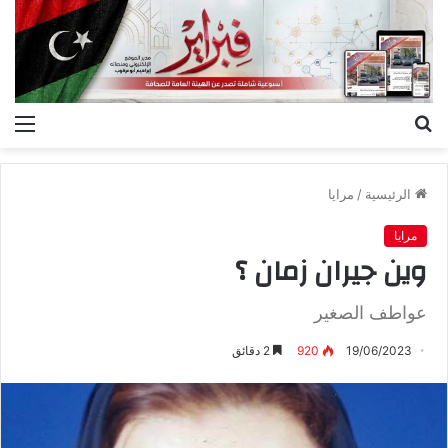
بحث
الق
عن
الرئيسية
/
مرايا
مرايا
وين جيران زمان ؟
عواطف الصغير
19/06/2023
920
2 دقائق