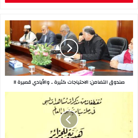
ب
ر
ي
د
ك
ا
ل
إ
ل
ك
ت
ر
صندوق التضامن: الاحتياجات كثيرة .. والأيادي قصيرة !!
و
ن
ي