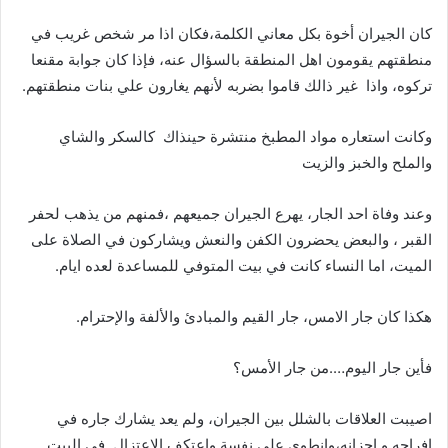
كان الجيران أخوة بكل معاني الكلمة،فكان اذا مر شخص غريب في
منطقتهم يقومون اهل المنطقة بالسؤال عنه، فإذا كان جوابة مقنعا
تركوه، واذا
غير ذالك قاموا بضربه لأنهم يغارون علي بنات منطقتهم.
وكانت استعاره مواد المطبخ منتشرة حينذاك
كالسكر والشاي
والملح والخبز والزيت
وعند وفاة احد الجار، يهرع الجيران جميعهم ،فمنهم من يذهب لحفر
القبر ، والبعض يحضرون الكفن والنعش ويشاركون في الصلاة على
الميت، اما النساء كانت في بيت المتوفي للمساعدة لعده ايام.
هكذا كان جار الامس، جار القيم والمبادئ والألفة والإحترام.
فأين جار اليوم….من جار الأمس؟
اصيبت العلاقات بالشلل بين الجيران، ولم يعد يشارك جاره في
افراحه و احزانه،وانطوى علي نفسة واعتكف الاعتزال
في البيت.