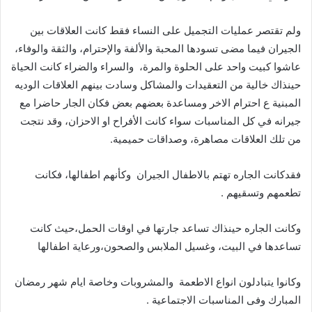
ولم تقتصر عمليات التجميل على النساء فقط كانت العلاقات بين
الجيران فيما مضى تسودها المحبة والألفة والإحترام، والثقة والوفاء،
عاشوا كبيت واحد على الحلوة والمرة،
والسراء والضراء كانت الحياة
حينذاك خالية من التعقيدات والمشاكل وسادت بينهم العلاقات الوديه
المبنية ع احترام الاخر ومساعدة بعضهم بعض فكان الجار حاضرا مع
جيرانه في كل المناسبات سواء كانت الأفراح او الاحزان، وقد نتجت
من تلك العلاقات مصاهرة، وصداقات حميمية.
فقدكانت الجاره تهتم بالاطفال الجيران
وكأنهم اطفالها، فكانت
تطعمهم وتسقيهم .
وكانت الجاره حينذاك تساعد جارتها في اوقات الحمل،حيث كانت
تساعدها في البيت، وغسيل الملابس والصحون،ورعاية اطفالها
وكانوا يتبادلون انواع الاطعمة
والمشروبات وخاصة ايام شهر رمضان
المبارك وفى المناسبات الاجتماعية .