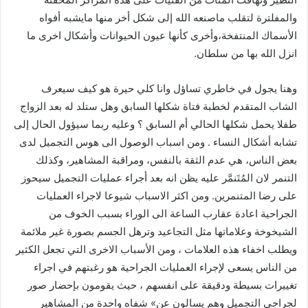
والمفلترة لتقلب ماصنعه الله إلى شكل أخر منها مايشبه أفواه
الأسماك المنتفخة،وأخرى كأنها عيون الحيوانات وأشكال اخرى ما
انزل الله بها من سلطان.
وهنا يجول في خاطري تساؤل وانا كلي حيرة هو كيف سيعرف
الشاب المتقدم لخطبة فتاة شكلها السابق وهل ستلد له بعد الزواج
طفلا يحمل شكلها الحالي أم السابق ؟ وعليه ربما سيؤول الحال إلى
تشابه أشكال النساء . ومن اسباب الوصول الى هوس التجميل لدى
بعض الناس، هي عدم الثقة بالنفس، ومراقبة المشاهير، وكذلك
التنمر لان المُتَنمَّر عليه يظن انه بعد أجراء عمليات التجميل سيحوز
على رضا المتنمرين. ومن اكثر الاسباب شيوعا لاجراء العمليات
الجراحية اعادة عقارب الساعة الى الوراء بسبب الخوف من
الشيخوخة وعلاماتها مثل التجاعيد وترهل الجسم بصورة غير ملائمة
ويطلب اخفاء هذه العلامات ، ومن الأسباب الاخرى التي تجعل الكثير
من الناس يسعى لإجراء العمليات الجراحية هو رغبتهم في اجراء
تغييرات بسيطة ودقيقة على انفسهم ، حيث يقومون بإحضار صور
لجراحي التجميل وهم يسالون عن» شفاه واحدة من المشاهير