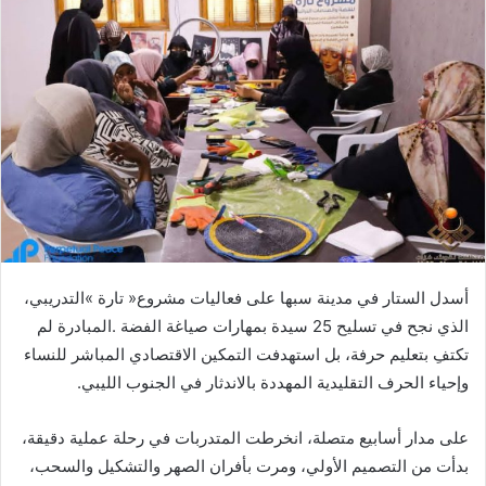
‬وإحياء‭ ‬الحرف‭ ‬التقليدية‭ ‬المهددة‭ ‬بالاندثار‭ ‬في‭ ‬الجنوب‭ ‬الليبي‭.‬