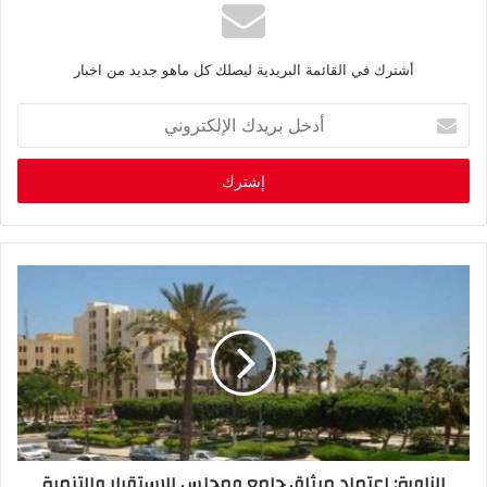
أشترك في القائمة البريدية ليصلك كل ماهو جديد من اخبار
أ
د
خ
ل
ب
ر
ي
د
ك
ا
ل
إ
ل
ك
ت
ر
الزاوية: اعتماد ميثاق جامع ومجلس للاستقرار والتنمية
و