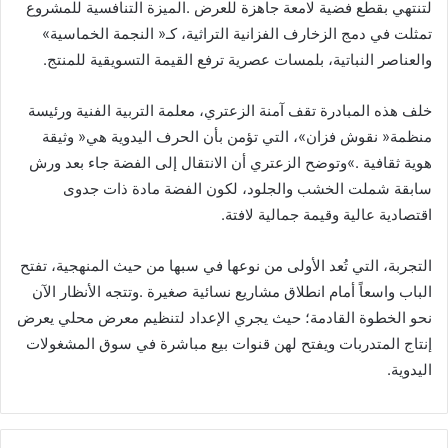
‬تمثلت‭ ‬في‭ ‬دمج‭ ‬الزخارف‭ ‬الفزانية‭ ‬التراثية،‭ ‬كـ‭ ‬‮«‬النجمة‭ ‬الخماسية‮»‬‭
‬والعناصر‭ ‬النباتية،‭ ‬بلمسات‭ ‬عصرية‭ ‬ترفع‭ ‬القيمة‭ ‬التسويقية‭ ‬للمنتج‭.‬
‬اقتصادية‭ ‬عالية‭ ‬وقيمة‭ ‬جمالية‭ ‬لافتة‭.‬
‬اليدوية‭.‬