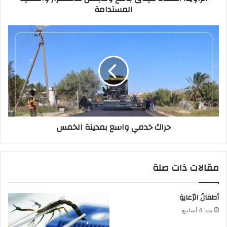
المستدامة
ن
ي
حراك‭ ‬خدمي‭ ‬واسع‭ ‬بمدينة‭ ‬الخمس
مقالات ذات صلة
أطفالُ الرّعايةِ
منذ 4 أسابيع