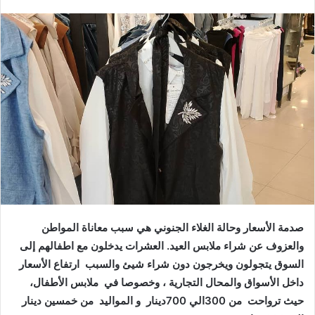
صدمة
الأسعار
وحالة
الغلاء
الجنوني
هي
سبب
معاناة
المواطن
والعزوف
عن
شراء
ملابس
العيد
.
العشرات
يدخلون
مع
اطفالهم
إلى
السوق
يتجولون
ويخرجون
دون
شراء
شيئ
والسبب
ارتفاع
الأسعار
داخل
الأسواق
والمحال
التجارية
،
وخصوصا
في
ملابس
الأطفال،
حيث
ترواحت
من
300الي
700دينار
و
المواليد
من
خمسين
دينار