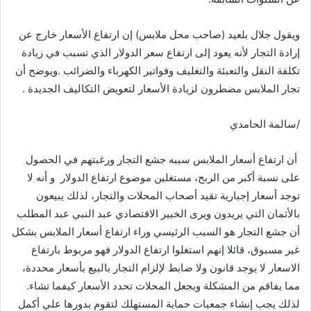
ويقول
جلال
بلعيد
(
صاحب
محل
ملابس
)
إن
ارتفاع
الأسعار
خارج
عن
إرادة
التجار
لأنه
يعود
إلى
ارتفاع
سعر
الدولار
الذي
تسبب
في
زيادة
تكلفة
النقل
والتعبئة
والتغليف
وفواتير
الكهرباء
والضرائب
.
ويوضح
أن
تجار
الملابس
مضطرون
لزيادة
الأسعار
لتعويض
التكاليف
الجديدة
.
/
سالمة
الحامدي
أن
ارتفاع
أسعار
الملابس
سببه
جشع
التجار
ورغبتهم
في
الحصول
على
نسبة
أكبر
من
الربح،
مستغلين
موضوع
ارتفاع
الدولار
و
أنه
لا
توجد
أسعار
إجبارية
تقيد
أصحاب
المحلات
والتجار،
لذلك
يبيعون
بالأثمان
التي
يريدون
ويرى
الخبير
الاقتصادي
عبد
النبي
عبد
المطلب
أن
جشع
التجار
هو
السبب
الرئيسي
وراء
ارتفاع
أسعار
الملابس
بشكل
غير
مسبوق،
قائلا
إنهم
استغلوا
ارتفاع
الدولار
فهو
مربوط
بارتفاع
الاسعار
لا
يوجد
قانون
ولا
ضابط
لإلزام
التجار
بالبيع
بأسعار
محددة،
مما
يفاقم
من
المشكلة
ويجعل
المحلات
تحدد
الأسعار
كيفما
تشاء
.
لذلك
يجب
إنشاء
جمعيات
حماية
المستهلك
لتقوم
بدورها
علي
أكمل