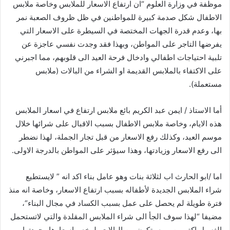
موظفة
في
وزارة
العلوم
“
ان
ارتفاع
الاسعار
للملابس
وخاصة
ملابس
الاطفال
شكل
صدمة
كبيرة
للمواطنين
في
ظل
ظروف
الصعبة
نمر
بها،
وعدم
قدرة
الجهات
المختصة
في
السيطرة
على
الاسعار
التي
يفرضها
التاجر
على
المواطن،
وبهذا
فقد
وجدت
نفسي
عاجزة
عن
تلبية
احتياجات
اطفالي
وادخال
فرحة
العيد
الى
قلوبهم،
مما
اجبرني
على
الاكتفاء
بالملابس
القديمة
او
الشراء
من
البالات
(
ملابس
مستعملة
).
أما
الاستاذ
/
ايمن
عبد
الكريم
بائع
ملابس
ارتفاع
في
اسعار
الملابس
هذه
الايام،
وخاصة
ملابس
الاطفال
بسبب
الاقبال
على
شرائها
خلال
موسم
العيد،
وكذلك
رفع
الاسعار
من
قبل
تجار
الجملة،
لهذا
نضطر
الى
رفع
الاسعار
وزيادتها،
وهذا
سيؤثر
على
المواطن
بالدرجة
الاولى
.
اما
/
ابو
الحارث
اب
لثلاثة
بنات
وهو
عامل
بناء
اكد
انه
”
لايستطيع
شراء
الملابس
الجديدة
لأطفاله
بسبب
ارتفاع
الاسعار،
وخاصة
انه
منذ
فترة
طويلة
لم
يحصل
على
عمل
بسبب
الكساد
في
مجال
البناء
“
،
مضيفا
“
لهذا
سوف
الجأ
الى
شراء
الملابس
المقلدة
والتي
لاتستحمل
الغسبل
اكتر
من
مره
وتكون
من
البالات،
لرخص
اسعارها
وجودتها
.