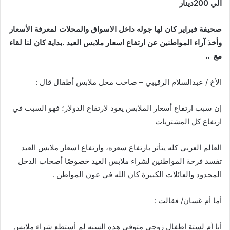
الي
200دينار
صحيفة
فبراير
كان
لها
جوله
داخل
الاسواق
والمحلات
لمعرفة
الأسعار
وأخذ
آراء
المواطنين
عن
ارتفاع
اسعار
ملابس
العيد
.
بداية
كان
لنا
لقاء
مع
..
الأخ
/
عبدالسلام
الرقيبي
–
صاحب
محل
ملابس
أطفال
قال
:
إن
سبب
ارتفاع
أسعار
الملابس
يعود
لارتفاع
الدولار؛
فهو
السبب
في
ارتفاع
كل
المشتريات
العالم
العربي
كله
يتأثر
بارتفاع
سعره،
وارتفاع
اسعار
ملابس
العيد
تفسد
فرحة
المواطنين
لشراء
ملابس
العيد
خصوصًا
أصحاب
الدخل
المحدود
والعائلات
الكبيرة
كان
الله
في
عون
المواطن
.
أما
أم
غسان
/
فقالت
:
أنا
أم
لستة
اطفال
زوجي
متوفى
هذه
السنه
لم
أستطع
شراء
ملابس