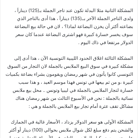
المشكلة
الثانية
مثلا
البدلة
تكون
عند
تاجر
الجملة
بـ
(
125
)
ديناراَ
،
ولدى
التاجر
الجملة
الآخر
بــ
(
135
)
ديناراَ
،
هذا
أدى
بالتاجر
الذي
بضاعته
أكثر
أن
يخزن
البضاعة
لماذا؟
،
لان
في
حالة
بيع
البضاعة
سوف
يخسر
خسارة
كبيرة
فهو
اشترى
البضاعة
عندما
كان
سعر
الدولار
مرتفعا
في
ذاك
اليوم
.
المشكلة
الثالثة
اغلاق
الحدود
الليبية
التونسية
الآن
،
هذا
أدى
إلى
مشكلة
كبيرة
في
سوق
البيع
الملابس
بالجملة
لان
التجار
من
السوق
التونسي
كانوا
يأتون
في
شهر
رمضان
ويقومون
بشراء
بضاعة
بكميات
كبيرة
،و
من
ثم
بيعها
في
تونس
فهذا
موسم
العيد
،
و
هذا
سبب
خسارة
لتجار
الملابس
بالجملة
في
ليبيا
وتونس
..
محل
بيع
ملابس
نسائية
بالجملة
:
نحن
في
الأسبوع
الثالث
من
شهر
رمضان
هناك
مشاكل
تقف
عثرة
أمام
تجار
بيع
الملابس
بالجملة
و
هي
:
المشكلة
الأولى
هو
سعر
الدولار
يزداد
،
الأسعار
غالية
في
الجمارك
والشحن
يتم
دفع
مبلغ
لكل
شوال
ملابس
بحوالي
(
100
)
دينار
أو
أكثر
على
حسب
سعر
كيلو
الملابس
،
التاجر
في
الأسواق
التجارية
عندما