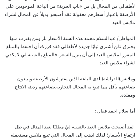
لأطفالي
من
المحال
بل
من
«
باب
الحرية
»
من
الباعة
الموجودين
على
الأرصفة
باعتبار
أسعارهم
معقولة
فقد
أصبحوا
بديلاً
عن
المحال
لشراء
ملابس
العيد
المواطن
/
عبدالسلام
محمد
هذه
السنة
الأسعار
نار
ومن
يقترب
منها
يحترق
«
لن
أشتري
ثيابًا
جديدة
لأطفالي
فقد
قررتُ
أن
احتفظ
بالمبلغ
المقرر
لملابس
العيد
إلى
أن
ينزل
السعر
.
فالمبلغ
بالنسبة
لي
لا
يكفي
لشراء
ملابس
العيد
وملابس
)
الفراشة
(
لدى
الباعة
الذين
يفترشون
الأرصفة
ويبيعون
بضاعتهم
بأقل
مما
تبيع
به
المحال
التجارية
.
بضاعتهم
رديئة
الانتاج
ومقلدة
.
أما
سلام
احمد
فقال
:
لقد
أصبحت
ملابس
العيد
بالنسبة
ليَّ
مطلبًا
بعيد
المنال
في
ظل
ارتفاع
الأسعار؛
لذلك
اذهب
إلى
المحال
التي
تبيع
ملابس
مستعمله