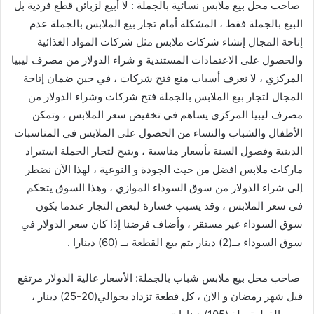
صاحب
محل
بيع
ملابس
نسائية
بالجملة
:
لا
أبيع
لزبائن
قطع
فردية
بل
البيع
بالجملة
فقط
،
المشكلة
أمام
تجار
بيع
الملابس
بالجملة
عدم
إتاحة
المجال
إنشاء
شركات
ملابس
مثل
شركات
المواد
الغذائية
والحصول
على
الاعتمادات
المستندية
و
شراء
الدولار
من
مصرف
ليبيا
المركزي
،
لا
نعرف
أسباب
منع
فتح
شركات
،
في
حين
ضمان
إتاحة
المجال
لتجار
بيع
الملابس
بالجملة
فتح
شركات
وشراء
الدولار
من
مصرف
ليبيا
المركزي
يساهم
في
تخفيض
سعر
الملابس
،
وتمكن
الأطفال
والشباب
والنساء
من
الحصول
على
الملابس
في
المناسبات
الدينية
وفصول
السنة
بأسعار
مناسبة
،
ويتيح
لتجار
الجملة
استيراد
ماركات
ملابس
افضل
من
حيث
الجودة
و
النوعية
،
لهذا
الآن
نضطر
إلى
شراء
الدولار
من
سوق
السوداء
الموازي
،
وهذا
السوق
يتحكم
في
سعر
الملابس
،
وقد
يسبب
خسارة
لبعض
التجار
عندما
يكون
سوق
السوداء
غير
مستقر
،
وأضاف
فرضنا
إذا
كان
سعر
الدولار
في
سوق
السوداء
بــ
(
2
)
دينار
يتم
بيع
القطعة
بــ
(
60
)
دينارا
.
صاحب
محل
بيع
ملابس
شباب
بالجملة
:
الأسعار
غالية
الدولار
مرتفع
قبل
شهر
رمضان
و
الان
،
كل
قطعة
تزداد
بحوالي
(
20-25
)
دينار
،