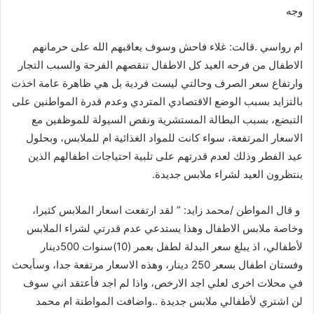
وجه
ام
رواسي
.
قالت
:
غلاء
فاحش
وسوف
يعاقبهم
الله
على
حرمانهم
الاطفال
من
فرحه
العيد
كل
الاطفال
تنقصهم
الفرحة
والسبب
التجار
وارتفاع
سعر
الصرف
وحالتي
ليست
فردية
بل
هي
ظاهرة
عامة
اخذت
بالتزايد
بسبب
الوضع
الاقتصادي
المتردي
وعدم
قدرة
المواطنين
على
التبضع،
بسبب
البطالة
المستشرية
ونقص
السيولة
للموظفين
مع
الاسعار
المرتفعة،
سواء
كانت
للمواد
الغذائية
ام
للملابس،
وبحلول
عيد
الفطر
وذلك
لعدم
قدرتهم
على
تلبية
احتياجات
اطفالهم
الذين
ينتظرون
العيد
لشراء
ملابس
جديدة
.
و
قال
المواطن
/
محمد
زايد
: ”
لقد
ارتفعت
اسعار
الملابس
كثيرا،
وخاصة
ملابس
الاطفال
وهذا
يستدعي
عدم
قدرتي
لشراء
الملابس
لأطفالي،
اذ
يبلغ
سعر
البدلة
لطفل
بعمر
(
10
)
سنوات
500دينار
وفستان
اطفال
بسعر
250
دينار،
وهذه
الاسعار
مرتفعة
جدا،
وسأبحث
في
محلات
اخرى
لعلي
اجد
الارخص،
واذا
لم
اجد
فأعتقد
اني
سوف
لن
اشتري
لأطفالي
ملابس
جديدة
..
واضافت
المواطنة
ام
محمد