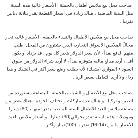
صاحب
محل
بيع
ملابس
أطفال
بالجملة
:
الأسعار
غالية
هذه
السنة
مثل
السنة
الماضية
،
هناك
زيادة
في
أسعار
القطعة
تقدر
بثلاثة
دنانير
تقريبا
.
صاحب
محل
بيع
ملابس
الأطفال
والنساء
بالجملة
:
الأسعار
غالية
تجار
محالّ
الملابس
الأسواق
التجارية
الذين
يشترون
من
المحل
اطلب
منهم
الدفع
نقداَ
،
لأن
سعر
الدولار
يتغير
كل
يوم
،
قد
يزداد
أو
يكون
أقل
،
أريد
مبالغ
مالية
متوفرة
نقداً
،
لا
أريد
شراء
الدولار
من
سوق
السوداء
الموازي
(
بشيك
)
لأنه
يطلب
وضع
سعر
أكثر
في
الشيك
و
هذا
ربا
،
ولا
أريد
التعامل
بسعر
الربا
.
صاحب
محل
بيع
الأطفال
و
الشباب
بالجملة
:
البضاعة
مستوردة
من
الصين
و
تركيا
،
و
هناك
عدة
ماركات
و
تختلف
الجودة
،
هناك
بعض
من
بضاعة
ملابس
العيد
للأطفال
السنة
الماضية
يقدر
ثمنها
بـ
(
60
)
دينارا
،
وموديلات
هذه
السنة
تقدر
بحوالي
(
90
)
دينارا
،
و
أسعار
ملابس
العيد
الأعمار
ما
بين
(
14-16
)
تقدر
بــ
(
100
)
دينار
وأكثر
.