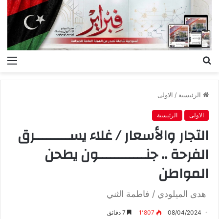
بحث
الق
عن
الرئيسية
/
الاولى
الاولى
الرئيسية
التجار والأسعار / غلاء يســـــــــرق
الفرحة .. جنــــــــــــون يطحن
المواطن
هدى الميلودي / فاطمة الثني
08/04/2024
1٬807
7 دقائق