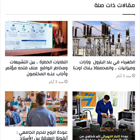
مقالات ذات صلة
‬وميزانيات‭ .. ‬والمحصلة‭ )‬بـلاك‭ ‬آوت)
‬وأجاب‭ ‬عنـه‭ ‬المختصون
منذ 3 أيام
منذ 3 أيام
عودة الروح للحرم الجامعي :
أيقونة العلاقة بين الأستاذ