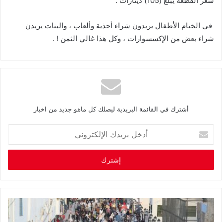
سعر
القطعة
يبلغ
(
105
)
دينارات
.
في
الختام
الأطفال
يريدون
شراء
أحذية
وألعاب
،
والبنات
يريدن
شراء
بعض
من
الإكسسوارات
،
وكل
هذا
غالي
الثمن
! .
أشترك في القائمة البريدية ليصلك كل ماهو جديد من اخبار
أ
د
خ
ل
ب
ر
ي
د
ك