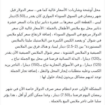
محل
أوشحة
وشاربات
:
الأسعار
غالية
كما
هي
،
سعر
الدولار
قبل
شهر
رمضان
في
السوق
السوداء
الموازي
كان
يقدر
بــ
(
5.50
)
دينار
ليبي
،
القطعة
التي
سعرها
بــ
عشرة
دنانير
تباع
بذات
السعر
عشرة
دنانير
محل
بيع
ملابس
الأطفال
بالجملة
:
الأسعار
غالية
لأن
سعر
الدولار
مرتفع
في
السوق
السوداء
،
إضافة
لارتفاع
سعر
كيلو
ملابس
في
شوال
“
و
يقصد
الكيس
الكبيرة
من
البلاستيك
مليئا
بالملابس
المستوردة
”
بين
(
2-2.5
)
دينار
ليبيا،
و
هناك
فرق
بين
الملابس
الصيفية
و
الملابس
الشتوية
،
سعر
شوال
الملابس
الصيفية
الآن
يقدر
بـ
(
120
)
دينارا
،
البدلة
النسائية
فرضنا
في
محل
بيع
الجملة
تباع
بـ
(
125
)
دينارا
،
و
في
الأسواق
التجارية
تباع
بــ
(
150
)
دينارا
،
التاجر
يريد
الكسب
وعليه
متطلبات
إيجار
المحل
والنقل
،
إضافة
تجار
الجملة
توجد
لديهم
مشاكل
يريدون
إيجاد
حلول
لها
:
المشكلة
الأولى
عدم
انتظام
سعر
صرف
الدولار
خاصة
الآن
في
شهر
رمضان
اليوم
فرضنا
بـ
(
7.50
)
دينار
،
وغدا
ممكن
أكثر
أو
أقل
،
هذا
يؤثر
سلبا
على
تاجر
ملابس
البيع
بالجملة
.