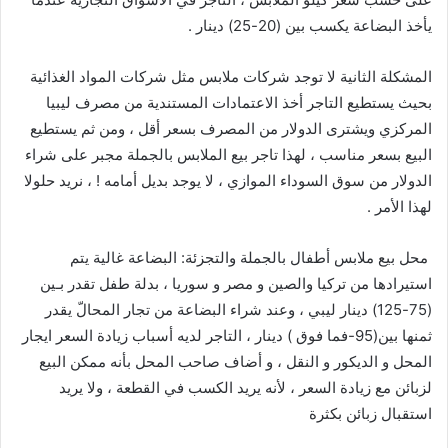
يأخذ
البضاعة
يكسب
بين
(
20-25
)
دينار
.
المشكلة
الثانية
لا
توجد
شركات
ملابس
مثل
شركات
المواد
الغذائية
بحيث
يستطيع
التاجر
أخذ
الاعتمادات
المستندية
من
مصرف
ليبيا
المركزي
ويشترى
الدولار
من
المصرف
بسعر
أقل
،
ومن
ثم
يستطيع
البيع
بسعر
مناسب
،
لهذا
تاجر
بيع
الملابس
بالجملة
مجبر
على
شراء
الدولار
من
سوق
السوداء
الموازي
،
لا
يوجد
بديل
أمامه
!
،
نريد
حلولا
لهذا
الأمر
.
محل
بيع
ملابس
أطفال
بالجملة
والتجزئة
:
البضاعة
غالية
يتم
استيرادها
من
تركيا
والصين
و
مصر
و
سوريا
،
بدلة
طفل
تقدر
بـين
(
75-125
)
دينار
ليبي
،
وعند
شراء
البضاعة
من
تجار
المحالّ
يقدر
ثمنها
بين
(
95-فما
فوق
)
دينار
،
التاجر
لديه
أسباب
زيادة
السعر
ايجار
المحل
و
الديكور
و
النقل
،
و
أضاف
صاحب
المحل
بأنه
ممكن
البيع
لزبائن
مع
زيادة
السعر
،
لأنه
يريد
الكسب
في
القطعة
،
ولا
يريد
استقبال
زبائن
بكثرة