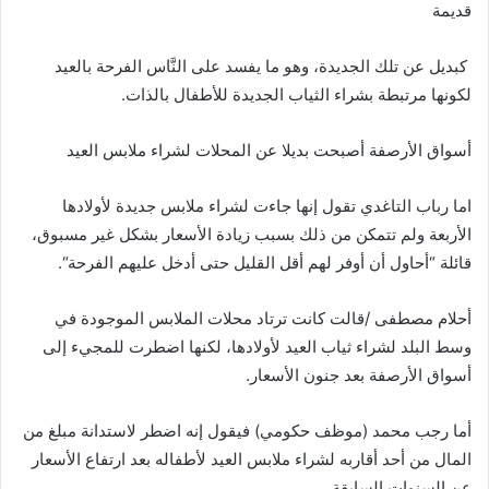
قديمة
كبديل
عن
تلك
الجديدة،
وهو
ما
يفسد
على
النَّاس
الفرحة
بالعيد
لكونها
مرتبطة
بشراء
الثياب
الجديدة
للأطفال
بالذات
.
أسواق
الأرصفة
أصبحت
بديلا
عن
المحلات
لشراء
ملابس
العيد
اما
رباب
التاغدي
تقول
إنها
جاءت
لشراء
ملابس
جديدة
لأولادها
الأربعة
ولم
تتمكن
من
ذلك
بسبب
زيادة
الأسعار
بشكل
غير
مسبوق،
قائلة
“
أحاول
أن
أوفر
لهم
أقل
القليل
حتى
أدخل
عليهم
الفرحة
“.
أحلام
مصطفى
/
قالت
كانت
ترتاد
محلات
الملابس
الموجودة
في
وسط
البلد
لشراء
ثياب
العيد
لأولادها،
لكنها
اضطرت
للمجيء
إلى
أسواق
الأرصفة
بعد
جنون
الأسعار
.
أما
رجب
محمد
(
موظف
حكومي
)
فيقول
إنه
اضطر
لاستدانة
مبلغ
من
المال
من
أحد
أقاربه
لشراء
ملابس
العيد
لأطفاله
بعد
ارتفاع
الأسعار
عن
السنوات
السابقة
.