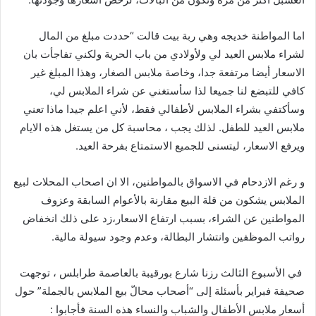
اما
المواطنة
خديجه
وهي
ربة
بيت
قالت
“
حددت
مبلغ
من
المال
لشراء
ملابس
العيد
لي
ولأولادي
من
باب
الحرية
ولكني
تفاجأت
بان
الاسعار
أيضا
مرتفعة
جدا،
وخاصة
ملابس
الصغار،
وهذا
المبلغ
غير
كافي
للتبضع
لنا
جميعا
لذا
سأستغني
عن
شراء
الملابس
لي،
وسأكتفي
بشراء
الملابس
لأطفالي
فقط،
لأني
اعلم
جيدا
ماذا
تعني
ملابس
العيد
للطفل
.
لذلك
يجب
،
محاسبة
كل
من
يستغل
هذه
الايام
ويرفع
الاسعار،
ليتسنى
للجميع
الاستمتاع
بفرحة
العيد
.
و
رغم
الازدحام
في
الاسواق
بالمواطنين،
الا
ان
اصحاب
المحلات
لبيع
الملابس
يشكون
من
قلة
البيع
مقارنة
بالأعوام
السابقة
وعزوف
المواطنين
عن
الشراء،
بسبب
ارتفاع
الاسعار،زد
على
ذلك
انخفاض
رواتب
الموظفين
وانتشار
البطالة،
وعدم
وجود
سيولة
مالية
.
في
الأسبوع
الثالث
رزنا
شارع
بورقيبة
بالعاصمة
طرابلس
،
توجهت
صحيفة
فبراير
بأسئلة
إلى
“
أصحاب
محالّ
بيع
الملابس
بالجملة
”
حول
أسعار
ملابس
الأطفال
والشباب
والنساء
هذه
السنة
فأجابوا
: