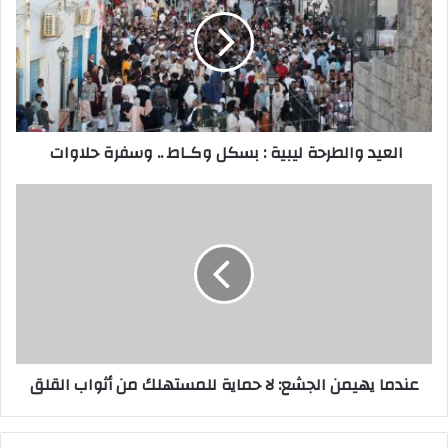
ا
ل
إ
ل
ك
ت
ر
العيد والطرحة ليبية : بسكل وكـاط .. وسفرة حلاوات
و
ن
ي
عندما يهيمن الجشع: لا حماية للمستهلك من أثواب القلق