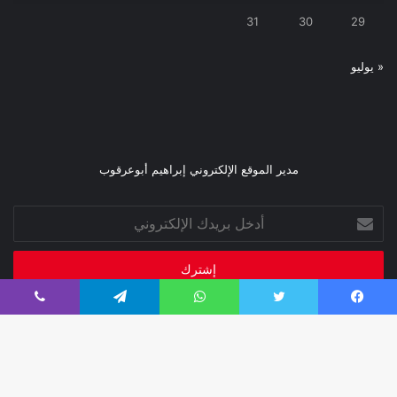
31
30
29
« يوليو
مدير الموقع الإلكتروني إبراهيم أبوعرقوب
أدخل
بريدك
الإلكتروني
فيسبوك
تويتر
واتساب
تيلقرام
ڤايبر
صحيفة فبراير 2026
تصميم إدارة تقنية المعلومات
زر