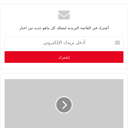
أشترك في القائمة البريدية ليصلك كل ماهو جديد من اخبار
أ
د
خ
ل
ب
ر
ي
د
ك
ا
ل
إ
ل
ك
ت