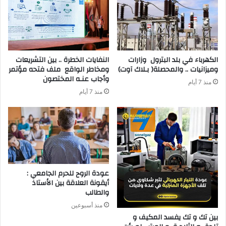
‬وميزانيات‭ .. ‬والمحصلة‭ )‬بـلاك‭ ‬آوت)
‬وأجاب‭ ‬عنـه‭ ‬المختصون
منذ 7 أيام
منذ 7 أيام
عودة الروح للحرم الجامعي :
أيقونة العلاقة بين الأستاذ
والطالب
منذ أسبوعين