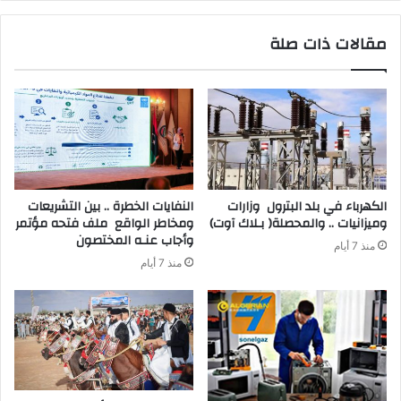
مقالات ذات صلة
‬وميزانيات‭ .. ‬والمحصلة‭ )‬بـلاك‭ ‬آوت)
‬وأجاب‭ ‬عنـه‭ ‬المختصون
منذ 7 أيام
منذ 7 أيام