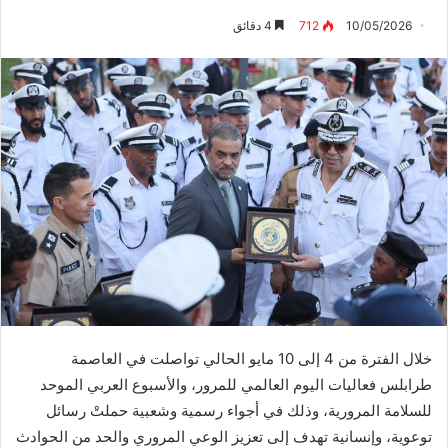
10/05/2026
712
4 دقائق
خلال‭ ‬الفترة‭ ‬من‭ ‬
‭ ‬إلى‭ ‬
4
10