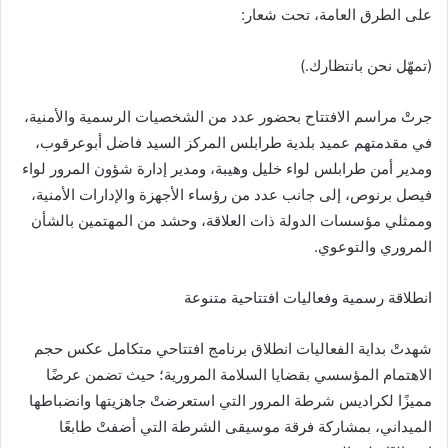
‬على‭ ‬الطرق‭ ‬العامة،‭ ‬تحت‭ ‬شعار‭: ‬
(تمهّل‭ ‬نحن‭ ‬بانتظارك‭(.‬
‬المروري‭ ‬والتوعوي‭.‬
انطلاقة‭ ‬رسمية‭ ‬وفعاليات‭ ‬افتتاحية‭ ‬متنوعة