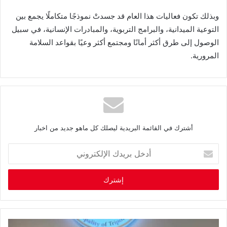
‬المرورية‭.‬
أشترك في القائمة البريدية ليصلك كل ماهو جديد من اخبار
أ
د
خ
ل
ب
ر
ي
د