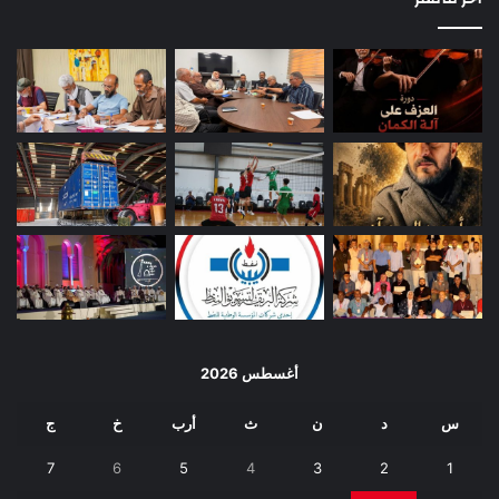
أغسطس 2026
س
د
ن
ث
أرب
خ
ج
7
6
5
4
3
2
1