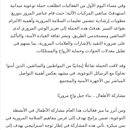
‬تقليل‭ ‬معدلات‭ ‬الحوادث‭ ‬وحماية‭ ‬الأرواح‭ ‬والممتلكات‭.‬
‬المباشر‭ ‬بين‭ ‬الأجهزة‭ ‬الأمنية‭ ‬والمجتمع‭.‬
مشاركة‭ ‬الأطفال‭ .. ‬بناء‭ ‬جيل‭ ‬واعٍ‭ ‬مروريًا