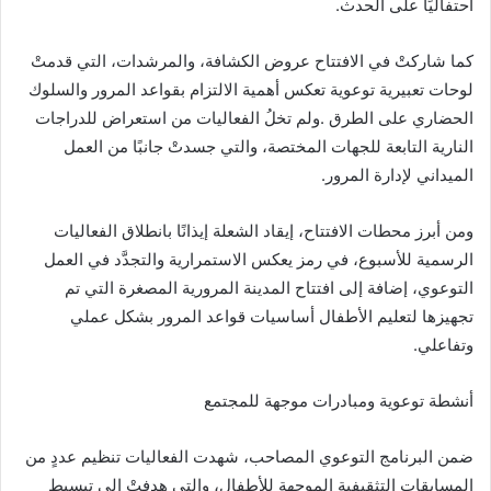
‬احتفاليًا‭ ‬على‭ ‬الحدث‭.‬
‬الميداني‭ ‬لإدارة‭ ‬المرور‭.‬
‬وتفاعلي‭.‬
أنشطة‭ ‬توعوية‭ ‬ومبادرات‭ ‬موجهة‭ ‬للمجتمع