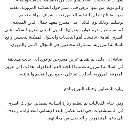
‬بوسليم،‭ ‬وذلك‭ ‬يوم‭ ‬الثلاثاء‭ ‬على‭ ‬مسرح‭ ‬معهد‭ ‬جمال‭ ‬الدين‭ ‬الميلادي‭ ..
‬السلامة‭ ‬المرورية،‭ ‬بمشاركة‭ ‬مختصين‭ ‬في‭ ‬المجال‭ ‬الأمني‭ ‬والتربوي‭.‬
‬المعرفة‭ ‬المرورية‭ ‬بأسلوب‭ ‬تفاعلي‭ ‬يجمع‭ ‬بين‭ ‬التعليم‭ ‬والترفيه‭.‬
زيارة‭ ‬المصابين‭ ‬وحملة‭ ‬التبرع‭ ‬بالدم
‬إلى‭ ‬دعم‭ ‬المتضررين‭ ‬والتخفيف‭ ‬من‭ ‬معاناتهم‭.‬