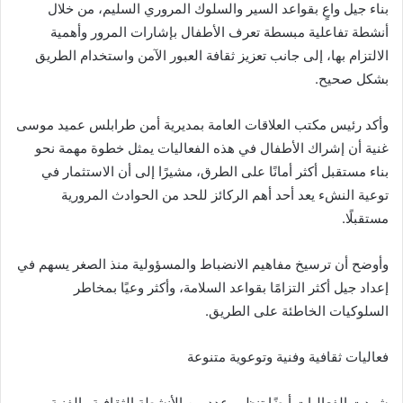
‬بشكل‭ ‬صحيح‭.‬
‬مستقبلًا‭.‬
‬السلوكيات‭ ‬الخاطئة‭ ‬على‭ ‬الطريق‭.‬
فعاليات‭ ‬ثقافية‭ ‬وفنية‭ ‬وتوعوية‭ ‬متنوعة