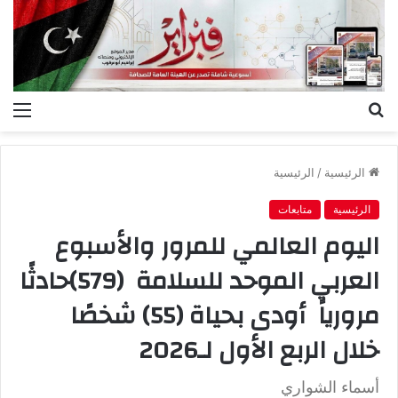
بحث
الق
عن
الرئيسية
/
الرئيسية
الرئيسية
متابعات
‬خلال‭ ‬الربع‭ ‬الأول‭ ‬لـ‭ ‬2026
‬أسماء‭ ‬الشواري