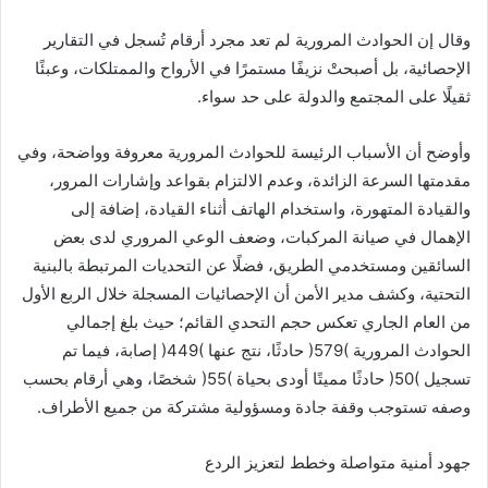
‬ثقيلًا‭ ‬على‭ ‬المجتمع‭ ‬والدولة‭ ‬على‭ ‬حد‭ ‬سواء‭.‬
‬وصفه‭ ‬تستوجب‭ ‬وقفة‭ ‬جادة‭ ‬ومسؤولية‭ ‬مشتركة‭ ‬من‭ ‬جميع‭ ‬الأطراف‭.‬
جهود‭ ‬أمنية‭ ‬متواصلة‭ ‬وخطط‭ ‬لتعزيز‭ ‬الردع