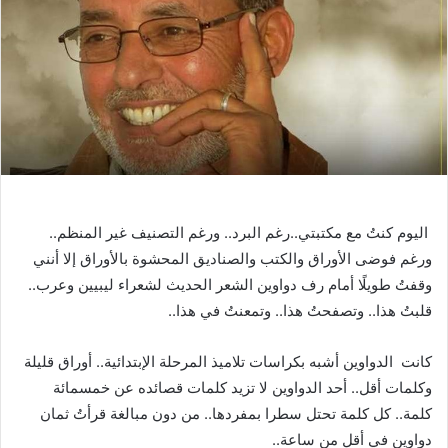
اليوم كنتُ مع مكتبتي
..
رغم البرد
..
ورغم التصنيف غير المنظم
..
ورغم فوضى الأوراق والكتب والصناديق المحشوة بالأوراق إلا أنني
وقفتُ طويلًا أمام رف دواوين الشعر الحديث لشعراء ليبيين وعرب
..
قلبتُ هذا
..
وتصفحتُ هذا
..
وتمعنتُ في هذا
..
كانت
الدواوين أشبه بكراسات تلاميذ المرحلة الإبتدائية
..
أوراق قليلة
وكلمات أقل
..
أحد الدواوين لا تزيد كلمات قصائده عن خمسمائة
كلمة
..
كل كلمة تحتل سطرا بمفردها
..
من دون مبالغة قرأتُ ثمان
دواوين في أقل من ساعة
..