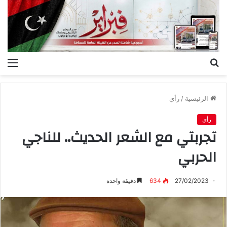
بحث
الق
عن
الرئيسية
/
رأي
رأي
تجربتي مع الشعر الحديث.. للناجي
الحربي
27/02/2023
634
دقيقة واحدة