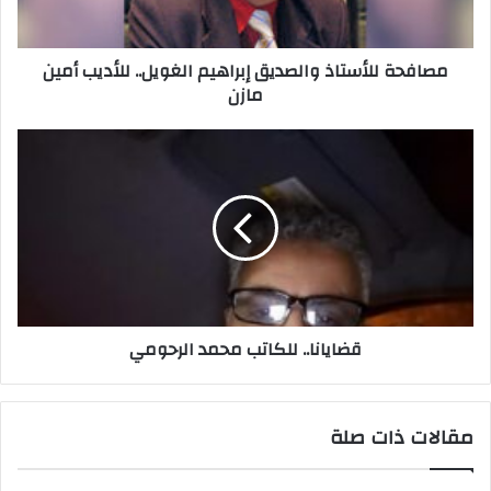
ت
ر
مصافحة للأستاذ والصديق إبراهيم الغويل.. للأديب أمين
و
مازن
ن
ي
قضايانا.. للكاتب محمد الرحومي
مقالات ذات صلة