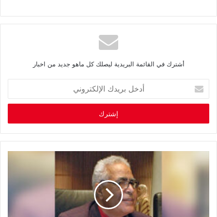
أشترك في القائمة البريدية ليصلك كل ماهو جديد من اخبار
أ
د
خ
ل
ب
ر
ي
د
ك
ا
ل
إ
ل
ك