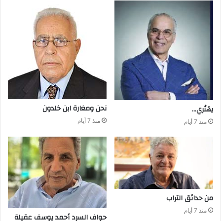
نحن‭ ‬ومغارة ابن‭ ‬خلدون
يهَتْري‭…‬
منذ 7 أيام
منذ 7 أيام
من‭ ‬حدائق‭ ‬التراب
منذ 7 أيام