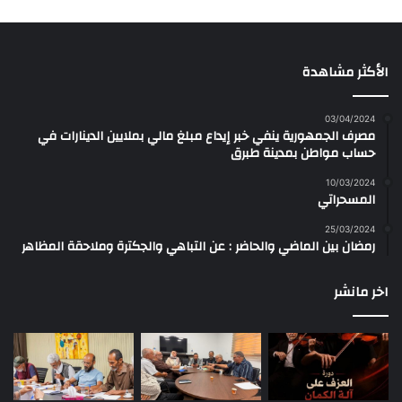
الأكثر مشاهدة
03/04/2024
مصرف الجمهورية ينفي خبر إيداع مبلغ مالي بملايين الدينارات في
حساب مواطن بمدينة طبرق
10/03/2024
المسحراتي
25/03/2024
رمضان بين الماضي والحاضر : عن التباهي والجكترة وملاحقة المظاهر
اخر مانشر