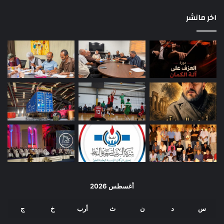
اخر مانشر
أغسطس 2026
س
د
ن
ث
أرب
خ
ج