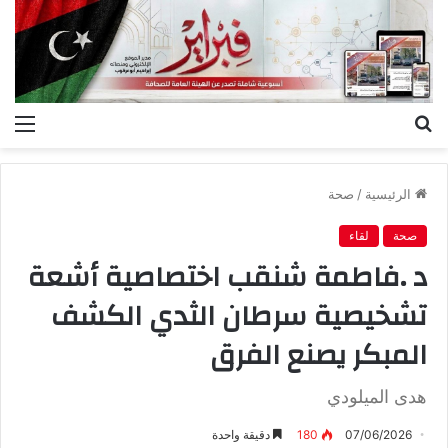
بحث
الق
عن
الرئيسية
/
صحة
صحة
لقاء
‬المبكر‭ ‬يصنع‭ ‬الفرق‭ ‬
هدى الميلودي
07/06/2026
180
دقيقة واحدة