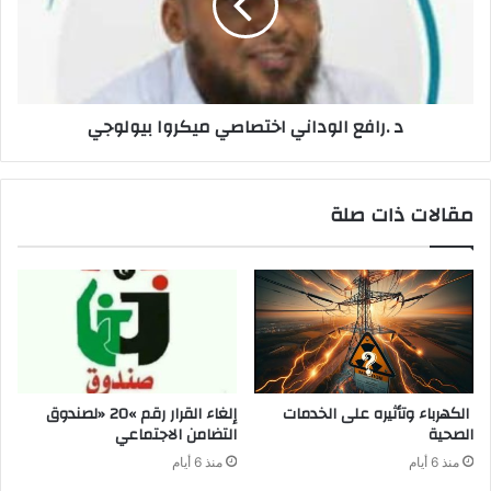
د‭. ‬رافع‭ ‬الوداني‭ ‬اختصاصي‭ ‬ميكروا‭ ‬بيولوجي
مقالات ذات صلة
‬الصحية
‬التضامن‭ ‬الاجتماعي
منذ 6 أيام
منذ 6 أيام