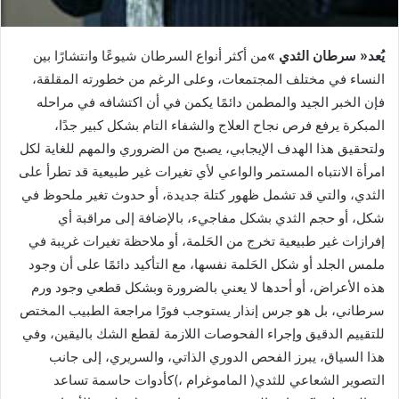
يُعد‭ ‬‮«‬سرطان‭ ‬الثدي‮»‬