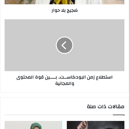
ر
ضجيج بلا حوار
و
ن
ي
استطلاع زمن البودكاســت.. بــــين قوة المحتوى
والمجانية
مقالات ذات صلة