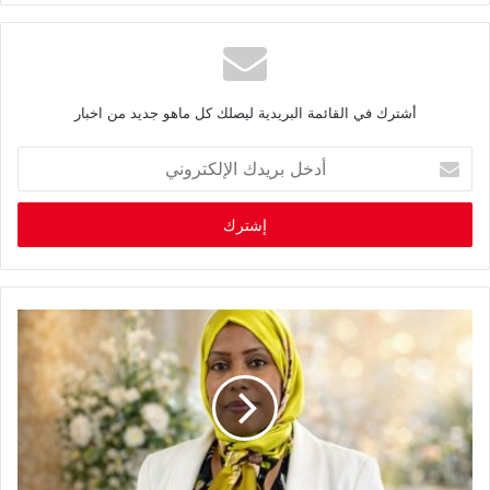
أشترك في القائمة البريدية ليصلك كل ماهو جديد من اخبار
أ
د
خ
ل
ب
ر
ي
د
ك
ا
ل
إ
ل
ك
ت