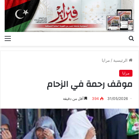
بحث
الق
عن
الرئيسية
/
مرايا
مرايا
موقف رحمة في الزحام
31/05/2026
394
أقل من دقيقة