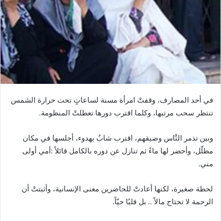
‬تنتظر‭ ‬سحب‭ ‬مرتبها،‭ ‬وكلما‭ ‬اقترب‭ ‬دورها‭ ‬تعطلتْ‭ ‬المنظومة‭.‬
‬مني‭.‬
‬الرحمة‭ ‬لا‭ ‬تحتاج‭ ‬مالاً‭ .. ‬بل‭ ‬قلبًا‭ ‬حيّاً‭.‬