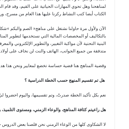
‬الكتاب‭ ‬أيضا‭ ‬كتب‭ ‬النشاط‭ ‬ركزنا‭ ‬عليها‭ ‬هذا‭ ‬العام‭ ‬من‭ ‬مسرح،‭ ‬ورياضة،‭ ‬ومعامل‭.‬
‬متدفقة‭ ‬من‭ ‬جميع‭ ‬الجوانب،‭ ‬الهاتف‭ ‬والنت‭ ‬لن‭ ‬نخاف‭ ‬على‭ ‬أولادنا‭ ‬إذا‭ ‬طبقنا‭ ‬سياسة‭ ‬التحصين‭ ‬بالقيم،‭ ‬والدين‭.‬
وقضية‭ ‬المناهج‭ ‬هنا‭ ‬قضية‭ ‬حساسة‭ ‬تخضع‭ ‬لمعايير‭ ‬ونحن‭ ‬هذا‭ ‬هدفنا
‭ ‬هل‭ ‬تم‭ ‬تقسيم‭ ‬المنهج‭ ‬حسب‭ ‬الخطة‭ ‬الدراسية‭ ‬؟
نعم‭ ‬بكل‭ ‬تأكيد‭ ‬الخطة‭ ‬صدرتْ،‭ ‬وتم‭ ‬تقسيمها،‭ ‬واليوم‭ ‬احضروا‭ ‬ليّ‭ ‬مسودة‭ ‬التقسيم‭ .‬
هل‭ ‬راعيتم‭ ‬كثافة‭ ‬المناهج،‭ ‬والوعاء‭ ‬الزمني،‭ ‬ومستوى‭ ‬التلميذ،‭ ‬والطالب‭ ‬؟