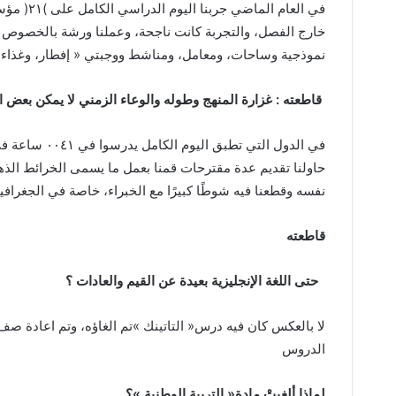
‬نموذجية‭ ‬وساحات،‭ ‬ومعامل،‭ ‬ومناشط‭ ‬ووجبتي‭ ‬‮«‬‭ ‬إفطار،‭ ‬وغذاء‮»‬‭ ‬وهذا‭ ‬يحتاج‭ ‬لتكاتف‭ ‬الدولة‭ ‬وليست‭ ‬وزارة‭ ‬التعليم‭ ‬لوحدها‭.‬
‭ ‬قاطعته‭ : ‬غزارة‭ ‬المنهج‭ ‬وطوله‭ ‬والوعاء‭ ‬الزمني‭ ‬لا‭ ‬يمكن‭ ‬بعض‭ ‬المعلمين‭ ‬من‭ ‬اكمال‭ ‬المنهح‭ ‬؟
‬نفسه‭ ‬وقطعنا‭ ‬فيه‭ ‬شوطًا‭ ‬كبيرًا‭ ‬مع‭ ‬الخبراء،‭ ‬خاصة‭ ‬في‭ ‬الجغرافيا‭ ‬والتاريخ‭
قاطعته‭ ‬
‬حتى‭ ‬اللغة‭ ‬الإنجليزية‭ ‬بعيدة‭ ‬عن‭ ‬القيم‭ ‬والعادات‭ ‬؟
‬الدروس‭ ‬
لماذا‭ ‬ألغيتْ‭ ‬مادة‭ ‬‮«‬التربية‭ ‬الوطنية‮»‬‭ ‬؟