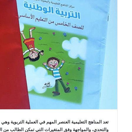
‬والتحدي،‭ ‬والمواجهة‭ ‬وفق‭ ‬المتغيرات‭ ‬التي‭ ‬تمكن‭ ‬الطالب‭ ‬من‭ ‬التميز‭ ‬والابداع‭ .‬