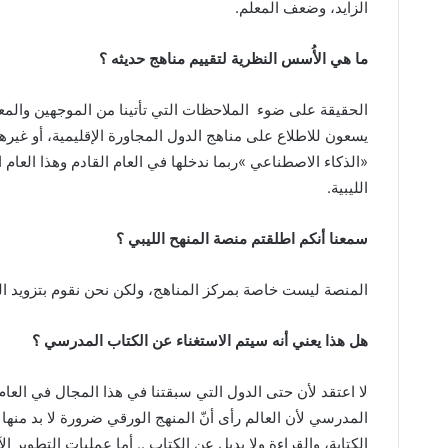
‬الزايد،‭ ‬وضعف‭ ‬المعلم‭.‬
ما‭ ‬هي‭ ‬الأُسس‭ ‬النظرية‭ ‬لتقييم‭ ‬مناهج‭ ‬حديثه‭ ‬؟‭ ‬
الحقيقة‭ ‬على‭ ‬ضوء‭
‬الليبية‭ .‬
سمعنا‭ ‬أنكم‭ ‬اطلقتم‭ ‬منصة‭ ‬المنهح‭ ‬الليبي‭ ‬؟
المنصة‭ ‬ليست‭ ‬خاصة‭ ‬بمركز‭ ‬المناهج،‭ ‬ولكن‭ ‬نحن‭ ‬نقوم‭ ‬بتزويد‭ ‬المنصات‭ ‬بالمعلومات‭ ‬ودورنا‭ ‬توفير‭ ‬الكتاب‭ ‬المدرسي،‭ ‬والمنهج‭.‬
هل‭ ‬هذا‭ ‬يعني‭ ‬أنه‭ ‬سيتم‭ ‬الاستغناء‭ ‬عن‭ ‬الكتاب‭ ‬المدرسي‭ ‬؟