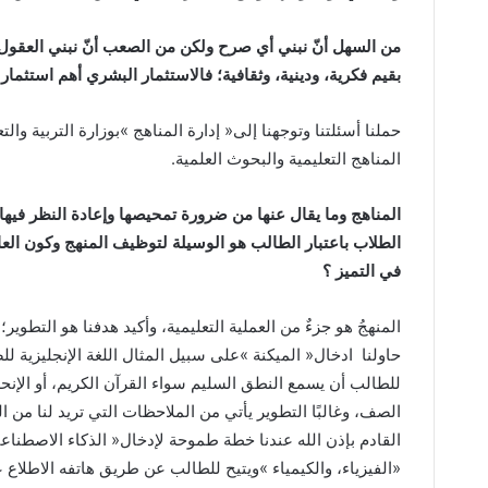
‬بقيم‭ ‬فكرية،‭ ‬ودينية،‭ ‬وثقافية؛‭ ‬فالاستثمار‭ ‬البشري‭ ‬أهم‭ ‬استثمار‭ ‬للتنمية‭ ‬والتقدم‭ ‬لأي‭ ‬دولة‭.‬
حملنا‭ ‬أسئلتنا‭ ‬وتوجهنا‭ ‬إلى‭ ‬‮«‬إدارة‭ ‬المناهج‮»‬‭ ‬بوزارة‭ ‬التربية‭ ‬والتعليم‭ ‬حيث‭ ‬التقينا‭ ‬د‭. ‬سيف‭ ‬النصر‭
‬المناهج‭ ‬التعليمية‭ ‬والبحوث‭ ‬العلمية‭.‬
‬في‭ ‬التميز‭ ‬؟
‬حاولنا‭