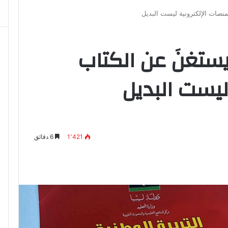
منصات الإلكترونية ليست البديل
يستغنَ عن الكتاب
ليست البديل
1٬421
6 دقائق