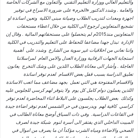
والتعليم
العالي
ووزارة
التعليم
التقني
والتعاون
مع
الشركات
الخاصة
والعامة
.
وشدد
الدكتور
«
الخرم
»
على
ضرورة
الاسراع
في
توفير
اجهزة
ومعدات
لتدريب
الطلاب
وصيانة
مبنى
الكلية
وتعين
اساتذة
او
تشجيع
المتعاونين
لرجوع
الى
الكلية
من
خلال
اعطاء
مستحقات
المتعاونين
منذ
2015
م
لم
يتحصلوا
على
مستحقاتهم
المالية
.
وقال
إن
الإدارة
تبذل
جهدا
مضاعفا
للحفاظ
على
التعليم
والتدريب
في
الكلية
واننا
نعاني
من
اخلاقيات
غير
سوية
من
الشارع
وشدد
على
أهمية
استجابة
الجهات
الرقابية
ووزارة
العدل
والامن
العام
لمراسلاتنا
العاجلة
.
وأشار
الى
معاناة
الطلاب
اللذين
على
وشك
التخرج
يعانون
تعليق
الدراسة
بسبب
قفل
بعض
الاقسام
لعدم
توفر
اساتذة
والاقسام
المفتوحة
هي
التي
تعمل
بجهد
مضاعف
مما
اتعب
الاساتذة
اللذين
يعملون
دوام
كامل
كل
يوم
ولا
يتوفر
لهم
كرسي
للجلوس
عليه
وكذلك
بعض
الطلاب
يجلسون
على
البلاط
اثناء
المحاضرة
لعدم
توفر
كراسي
كافية
لهم
ويدرسون
في
حر
الشمس
لعدم
توفر
اضاءة
جيدة
في
القاعات
الدراسية
.
وفي
ذات
السياق
أوضح
معاناة
الطالب
في
المبيت
الداخلي
الذي
يفتقر
الى
أسرة
لنوم
شبكة
جيدة
لصرف
الصحي
والاضاءة
ومياه
الشرب
مؤكداً
ان
ما
يصرف
من
اموال
في