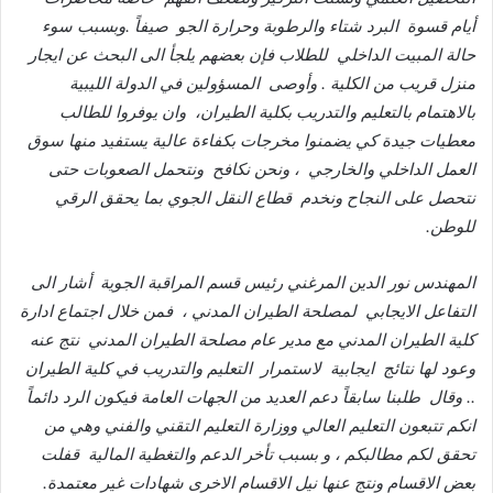
أيام
قسوة
البرد
شتاء
والرطوبة
وحرارة
الجو
صيفاً
.
وبسبب
سوء
حالة
المبيت
الداخلي
للطلاب
فإن
بعضهم
يلجأ
الى
البحث
عن
ايجار
منزل
قريب
من
الكلية
.
وأوصى
المسؤولين
في
الدولة
الليبية
بالاهتمام
بالتعليم
والتدريب
بكلية
الطيران،
وان
يوفروا
للطالب
معطيات
جيدة
كي
يضمنوا
مخرجات
بكفاءة
عالية
يستفيد
منها
سوق
العمل
الداخلي
والخارجي
،
ونحن
نكافح
ونتحمل
الصعوبات
حتى
نتحصل
على
النجاح
ونخدم
قطاع
النقل
الجوي
بما
يحقق
الرقي
للوطن
.
المهندس
نور
الدين
المرغني
رئيس
قسم
المراقبة
الجوية
أشار
الى
التفاعل
الايجابي
لمصلحة
الطيران
المدني
،
فمن
خلال
اجتماع
ادارة
كلية
الطيران
المدني
مع
مدير
عام
مصلحة
الطيران
المدني
نتج
عنه
وعود
لها
نتائج
ايجابية
لاستمرار
التعليم
والتدريب
في
كلية
الطيران
..
وقال
طلبنا
سابقاً
دعم
العديد
من
الجهات
العامة
فيكون
الرد
دائماً
انكم
تتبعون
التعليم
العالي
ووزارة
التعليم
التقني
والفني
وهي
من
تحقق
لكم
مطالبكم
،
و
بسبب
تأخر
الدعم
والتغطية
المالية
قفلت
بعض
الاقسام
ونتج
عنها
نيل
الاقسام
الاخرى
شهادات
غير
معتمدة
.