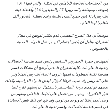
من
الاحتياجات
الخاصة
للعاملين
في
الكلية
والتي
فيها
(
161
)
موظف
وموظفة
والمدربين
(
7
)
والمعيدين
(
14
)
وأعضاء
هيئة
التدريس
(
63
)
من
جميع
المدن
الليبية
وعدد
الطلبة
(
يتجاوز
ألف
طالب
)
لهذا
العام
.
موضحاً
ان
هذا
الصرح
التعليمي
قدم
الكثير
للوطن
في
مجال
الطيران،
ونأمل
أن
يكون
اهتمام
اكبر
من
قبل
الجهات
المعنية
بالخصوص
.
المهندس
حمزة
الحمروني
الشامس
رئيس
قسم
هندسة
الاتصالات
وتقنية
المعلومات
بكلية
الطيران
المدني
أوضح
أن
مشكلات
قسم
هندسة
تقنية
المعلومات
اهمها
عزوف
اعضاء
التدريس
المتعاونين
على
التدريس
وقد
سبب
فراغًا
كبيرًال
لبعض
المواد
الدراسية،
وكذلك
بعضهم
تم
تمديد
درجة
الماجستير
باستكمال
دراستهم
خارج
ليبيا
لنيل
الدكتوراه،
ومنهم
من
تحصل
على
الايفاد
الداخلي
ومنهم
من
وصل
لعمر
التقاعد
ويوجد
من
توفي
وقد
نتج
عن
ذلك
نقص
الاساتذة
في
قسم
هندسة
الاتصالات
وقسم
تقنية
المعلومات
.