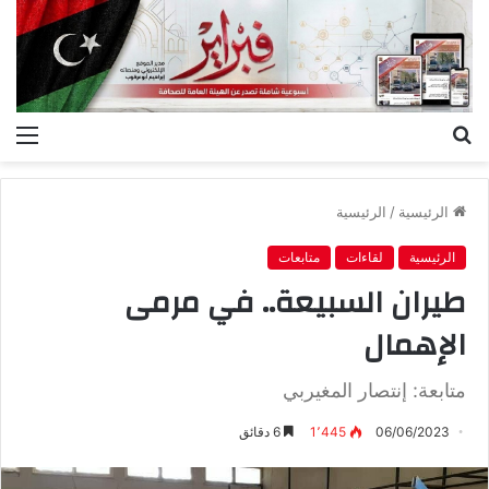
بحث
الق
عن
الرئيسية
/
الرئيسية
الرئيسية
لقاءات
متابعات
طيران السبيعة.. في مرمى
الإهمال
متابعة: إنتصار المغيربي
06/06/2023
1٬445
6 دقائق