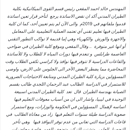
المهندس
خالد
احمد
المقعي
رئيس
قسم
القوى
الميكانيكية
بكلية
الطيران
المدني
أكد
ان
نقص
الاساتذة
يرجع
لتأخر
قرار
تعين
اساتذة
قدموا
ملفاتهم
في
2019
م
والى
الآن
لم
يتم
تعيين
أحد،
كما
ان
كلية
الطيران
فيها
تعليم
تقني
أي
تعتمد
العملية
التعليمية
على
المعامل
والاجهزة
والورش
والكهرباء
وهي
إما
قديمة
لا
تواكب
التطور
التقني
أو
انها
غير
متوفرة
..
وقال
المقعي
وموقع
كلية
الطيران
في
ضواحي
العاصمة
طرابلس
و
تنعدم
فيها
دورات
المياه
لا
للطلاب
ولا
للأساتذة
والقاعات
الدراسية
لا
تتوفر
فيها
نوافذ
ولا
كراسي
تكفي
الطلاب
وقت
المحاضرة
مما
يضطر
البعض
الآخر
الى
الجلوس
على
الارض،
واوصى
المسؤولين
بزيارة
كلية
الطيران
المدني
ومتابعة
الاحتياجات
الضرورية
للاستمرار
في
الدراسة
الطالب
عبد
الرحمان
اللجدي
طالب
بقسم
الصيانة
بهندسة
الطيران
قال
تعد
كلية
الطيران
المدني
اسبيعة
الوحيدة
في
ليبيا،
واشار
الى
ان
من
أسباب
معوقات
التعليم
فيها
اساسه
لإهمال
المسؤولين
في
الحكومة
والوزارات،
ومع
استمرار
صعوبة
الدراسة
طيلة
سنوات
التعلم
فيها
زاد
من
معاناة
الطالب
في
قاعات
الدراسة
التي
تعاني
من
عدم
توفر
النوافذ
فيها
وهي
تأخر
التحصيل
العلمي
وتشتت
التركيز
وتضعف
الفهم
خاصة
محاضرات