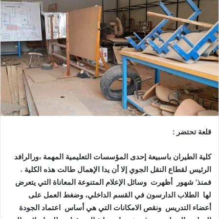
قلعة
تحتضر
:
كلية
الطيران
باسبيعة
إحدى
المؤسسات
التعليمية
المهمة
،ورالرافد
الرئيس
لقطاع
النقل
الجوي
إلا
أن
يدا
الإهمال
طالت
هذه
الكلية
،
فمنذ
’
شهور
أظهرت
وسائل
الإعلام
المتنوعة
المعاناة
التي
يتعرض
لها
الطلاب
الدارسون
في
القسم
الداخلي،
وضغط
العمل
على
أعضاء
التدريس
ونقص
الامكانات
التي
هي
أساس
اعتماد
الجودة