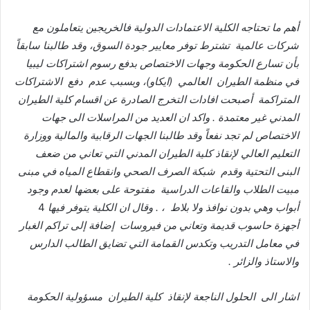
أهم
ما
تحتاجه
الكلية
الاعتمادات
الدولية
فالخريجين
يتعاملون
مع
شركات
عالمية
تشترط
توفر
معايير
جودة
السوق،
وقد
طالبنا
سابقاً
بأن
تسارع
الحكومة
وجهات
الاختصاص
بدفع
رسوم
اشتراكات
ليبيا
في
منظمة
الطيران
العالمي
(
ايكاو
)
،
وبسبب
عدم
دفع
الاشتراكات
المتراكمة
أصبحت
افادات
التخرج
الصادرة
عن
اقسام
كلية
الطيران
المدني
غير
معتمدة
.
واكد
ان
العديد
من
المراسلات
الى
جهات
الاختصاص
لم
تجد
نفعاً
وقد
طالبنا
الجهات
الرقابية
والمالية
ووزارة
التعليم
العالي
لإنقاذ
كلية
الطيران
المدني
التي
تعاني
من
ضعف
البنى
التحتية
وقدم
شبكة
الصرف
الصحي
وانقطاع
المياه
في
مبنى
مبيت
الطلاب
والقاعات
الدراسية
مفتوحة
على
بعضها
لعدم
وجود
أبواب
وهي
بدون
نوافذ
ولا
بلاط
،
.
وقال
ان
الكلية
يتوفر
فيها
4
أجهزة
حاسوب
قديمة
وتعاني
من
فيروسات
إضافة
إلى
تراكم
الغبار
في
معامل
التدريب
وتكدس
القمامة
التي
تضايق
الطالب
الدارس
والاستاذ
والزائر
.
اشار
الى
الحلول
الناجعة
لإنقاذ
كلية
الطيران
مسؤولية
الحكومة