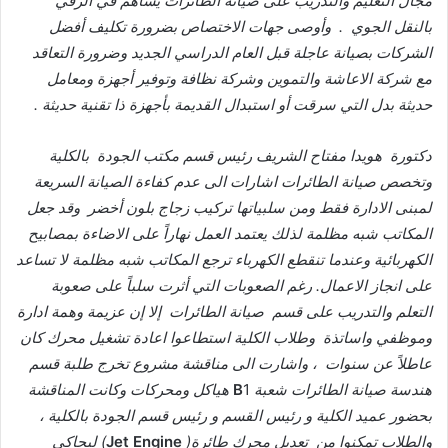
مجال
التعليم
والتدريب
على
صيانة
الطائرات
يساهم
في
الرقي
بالنقل
الجوي
.
وأوصى
جهات
الاختصاص
بضرورة
تكليف
أفضل
الشركات
بصيانة
عاجلة
قبل
العام
الدراسي
الجديد
وضرورة
التعاقد
مع
شركة
الاعاشة
والتموين
وشركة
نظافة
وتوفير
أجهزة
ومعامل
حديثة
بدل
التي
سرقت
أو
استبدال
القديمة
بأجهزة
ذا
تقنية
حديثة
.
دكتورة
هويدا
مفتاح
الشريف
رئيس
قسم
مكتب
الجودة
بالكلية
وتخصص
صيانة
الطائرات
اشارات
الى
عدم
كفاءة
الصيانة
السريعة
لمبنى
الادارة
فقط
ومن
سلبياتها
تركيب
زجاج
بلون
أخضر
وقد
جعل
المكاتب
شبه
مظلمة
لذلك
يعتمد
العمل
نهاراً
على
الاضاءة
بمصابيح
الكهربائية
وعندما
تنقطع
الكهرباء
ترجع
المكاتب
شبه
مظلمة
لا
تساعد
على
انجاز
الاعمال
.
رغم
الصعوبات
التي
أثرت
سلباً
على
صعوبة
التعلم
والتدريب
على
قسم
صيانة
الطائرات
إلا
إن
عزيمة
وهمة
ادارة
وموظفي
واساتذة
وطلاب
الكلية
استطاعوا
اعادة
تشغيل
محرك
كان
عاطلاً
عن
سنوات
،
واشارت
الى
مناقشة
مشروع
تخرج
طلبة
قسم
هندسة
صيانة
الطائرات
شعبة
1
B
هياكل
ومحركات
وكانت
المناقشة
بحضور
عميد
الكلية
و
رئيس
القسم
و
رئيس
قسم
الجودة
بالكلية
،
والطلاب
تمكنوا
من
تعديل
محرك
طائرة
(
Engine
Jet
)
ليحاكي