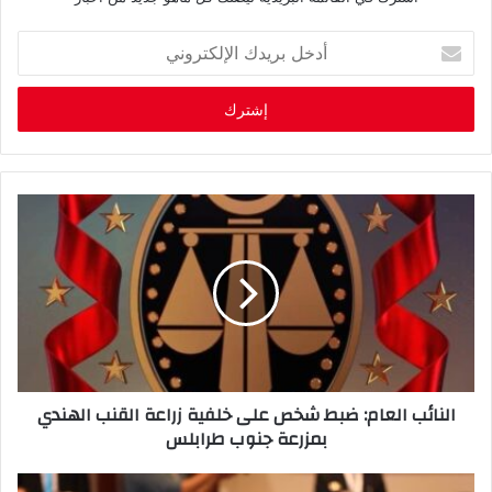
أ
د
خ
ل
ب
ر
ي
د
ك
ا
ل
إ
ل
ك
ت
ر
النائب العام: ضبط شخص على خلفية زراعة القنب الهندي
و
بمزرعة جنوب طرابلس
ن
ي