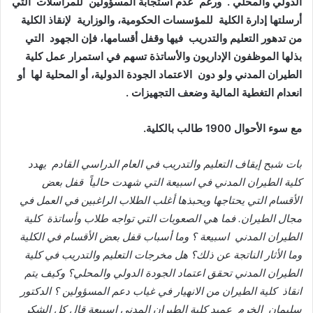
الدولي
والمحلي
.
ورغم
عدم
استجابة
المسؤولين
للمراسلات
التي
أرسلتها
إدارة
الكلية
للمؤسسات
الحكومية،
والوزارية
لإنقاذ
الكلية
من
تدهور
التعليم
والتدريب
فيها
وقفل
أقسامها،
فإن
الجهود
التي
بذلها
الموظفون
الإداريون
والأساتذة
تسهم
في
استمرار
عمل
كلية
الطيران
المدني
ولو
دون
الاعتماد
الجودة
الدولية،
أو
المحلية
لها
أو
انعدام
التغطية
المالية
وضعف
التجهيزات
.
مع
سوء
الأحوال
1900
طالب
بالكلية
.
بات
شبح
إيقاف
التعليم
والتدريب
في
العام
الدراسي
القادم
يهدد
كلية
الطيران
المدني
في
اسبيعة
التي
شهدت
حالياً
قفل
بعض
الأقسام
التي
يحتاجها
ويحبذها
أغلب
الطلاب
الراغبين
في
العمل
في
مجال
الطيران
.
فما
هي
الصعوبات
التي
تواجه
طلاب
وأساتذة
كلية
الطيران
المدني
اسبيعة
؟
وما
أسباب
قفل
بعض
الأقسام
في
الكلية
وما
الأثار
الناتجة
عن
ذلك؟
هل
مخرجات
التعليم
والتدريب
في
كلية
الطيران
المدني
تحقق
اعتماد
الجودة
الدولي
والمحلي؟
وكيف
يتم
انقاذ
كلية
الطيران
من
الانهيار
في
غياب
دعم
المسؤولين
؟
الدكتور
سليمان
الخرم
عميد
كلية
الطيران
المدني
اسبيعة
قال
كل
الشكر