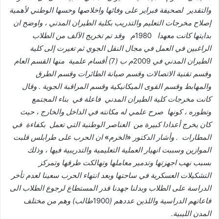
والتقدير
لصحيفة
فبراير
على
وفائها
واخلاصها
وحسها
الوطني
لأهمية
إصلاح
مخرجات
التعليم
والتدريب
بكلية
الطيران
المدني
،
واوضح
ان
بدايتها
كانت
معهدا
1980
م
وقد
تم
تخريج
الآلف
من
الطلاب
الراغبين
في
العمل
في
مجال
النقل
الجوي
ثم
تغيرت
إلى
كلية
الطيران
المدني
في
2009
م
ب
(
7
)
أقسام
علمية
منها
القسم
العام
وقسم
تقنية
الاتصالات
وقسم
صيانة
الطائرات
وقسم
الطرق
والمهابط
وقسم
القوى
الميكانيكية
وقسم
المراقبة
الجوية
.
وقال
كانت
مخرجات
كلية
الطيران
المدني
فاعلة
في
بناء
المجتمع
وتطوره
،
كونها
صرح
علمي
له
مكانته
في
الداخل
والخارج
،
حيث
كان
يخرج
أعدادا
كبيرة
من
العناصر
الوطنية
التي
تعمل
بكفاءة
في
المطارات
.
وأشار
الدكتور
«
الخرم
»
ان
الحرب
على
طرابلس
قلبت
الموازين
وسببت
انهيار
العملية
التعليمية
والتدريبية
فيها
،
وذلك
بسبب
نهب
اجهزتها
وتدمير
معاملها
وتهالكت
طرقها
وتمركز
التشكيلات
العسكرية
في
ساحتها
وبعد
انتهاء
الحرب
سعينا
لعدم
تأخر
الدراسة
على
الطلاب
وبدلنا
جهدنا
قدر
المستطاع
لرجوع
الطلاب
الى
قاعاتهم
الدراسية
واللذين
عددهم
(
1900
طالب
)
وهم
من
مختلف
المدن
الليبية
.