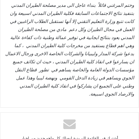
وختم
المرغني
قائلاً
بنداء
عاجل
الى
مدير
مصلحة
الطيران
المدني
بتنفيذ
نتائج
الاجتماعات
السابقة
فكلية
الطيران
المدني
اسبيعة
وان
كانت
تتبع
وزارة
التعليم
التقني
إلا
أنها
تستقبل
الطلاب
الراغبين
في
العمل
في
مجال
الطيران
وكل
دعم
مادي
من
مصلحة
الطيران
المدني
يعود
بنتائج
ايجابية
في
توفير
عمالة
وطنية
ذات
كفاءة
عالية
وهي
اهم
قطاع
يستفيد
من
مخرجات
كلية
الطيران
المدني
،
كما
يدعوا
شركة
المدار
وليبيانا
والشركات
الخاصة
الاخرى
ورجال
الاعمال
ان
يسارعوا
في
انقاذ
كلية
الطيران
المدني
،
حيث
ان
تكاثف
جميع
مؤسسات
الدولة
العامة
والخاصة
يساهم
في
تطور
قطاع
النقل
الجوي
ويساهم
في
زيادة
الدخل
القومي
ونهضة
ليبيا
وهذا
عمل
وطني
على
الجميع
ان
يشاركوا
في
انقاذ
كلية
الطيران
المدني
والارصاد
الجوي
اسبيعة
.
أشترك في القائمة البريدية ليصلك كل ماهو جديد من اخبار