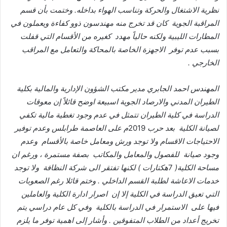
نظرية
الاشتغال
والحركة
وتناسب
الهواء
بداخله
.
وختمت
بأن
قسم
المراقبة
الجوية
كان
قد
تخرج
منه
مهندسون
ذوو
كفاءة
ويعملون
في
المطارات
الليبية
ولكنه
حالياً
مهدد
كغيره
من
الأقسام
التي
قفلت
بسبب
عدم
توفر
الاجهزة
الخاصة
بالمحاكة
والتعامل
مع
المراقب
الخارجي
.
المهندس
احمد
الجابري
مدير
مكتب
الشؤون
الإدارية
والمالية
بكلية
الطيران
المدني
والارصاد
الجوية
اسبيعة
اوضح
قائلاً
إن
معوقات
الدراسة
في
كلية
الطيران
تتمثل
في
عدم
وجود
تغطية
مالية
تكفي
لصيانة
الكلية
بعد
حرب
2019
م
على
العاصمة
طرابلس
وعدم
توفير
الاحتياجات
الاقسام
ولا
توجد
ورش
ومعامل
خاصة
بالأقسام
وعدم
وجود
صيانة
للفصول
والمعامل
والمكاتب
بصفة
مستمرة
،
ورغم
ان
مساحة
الكلية
(
7
هكتارات
)
لكنها
تفتقر
الى
شركة
النظافة
ولا
توجد
خدمات
الاعاشة
لطلبة
القسم
الداخلي
.
وختم
قائلا
رغم
الصعوبات
التي
تعيق
الدراسة
في
الكلية
إلا
إن
اصرار
ادارة
الكلية
والعاملين
فيها
على
الاستمرار
في
الدراسة
بالكلية
وفي
كل
عام
دراسي
يتم
تخريج
أعداد
من
الطلاب
المتفوقين
.
وأشار
إلى
اهمية
توفر
ما
يلزم