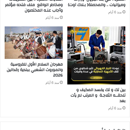
‬وميزانيات‭ .. ‬والمحصلة‭ )‬بـلاك‭ ‬آوت)
‬وأجاب‭ ‬عنـه‭ ‬المختصون
منذ 6 أيام
منذ 6 أيام
‬2026‭ ‬
منذ 6 أيام
‬بعد‭ ‬
منذ 6 أيام