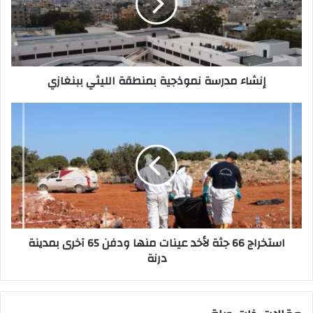
إ
ل
ك
ت
ر
إنشاء مدرسة نموذجية بمنطقة الليثي ببنغازي
و
ن
ي
استخراج 66 جثة لأخد عينات منها ودفن 65 آخرى بمدينة
درنة