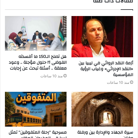
مقالات ذات صلة
هل تصلح الـ150 ما أفسدته
الفوضى ؟! حلول مؤجلة .. وعود
أزمة النقد الروائي في ليبيا بين
معلقة .. أسئلة تبحث عن إجابات
«النقد الإجرائي» وغياب الرؤية
المؤسسية
منذ 10 ساعات
منذ 10 ساعات
سيرة الجهاد والإدارة بين ورفلة
مسرحية “رحلة المتفوقين” تمثل