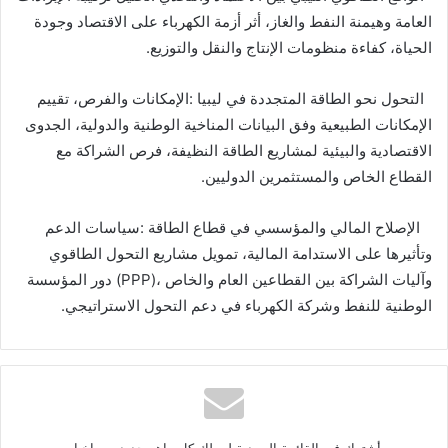
‬الحياة،‭ ‬كفاءة‭ ‬منظومات‭ ‬الإنتاج‭ ‬والنقل‭ ‬والتوزيع‭.‬
‬القطاع‭ ‬الخاص‭ ‬والمستثمرين‭ ‬الدوليين‭.‬
‬الوطنية‭ ‬للنفط‭ ‬وشركة‭ ‬الكهرباء‭ ‬في‭ ‬دعم‭ ‬التحول‭ ‬الاستراتيجي‭.‬