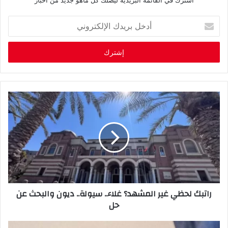
أشترك في القائمة البريدية ليصلك كل ماهو جديد من اخبار
أ
د
خ
ل
ب
ر
ي
د
ك
ا
ل
إ
ل
ك
ت
ر
و
‬حل
ن
ي