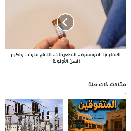
الانفلونزا‭ ‬الموسمية‭ .. ‬التطعيمات.. اللقاح متوفر.. ولكبار
السن الأولوية‭‭
مقالات ذات صلة