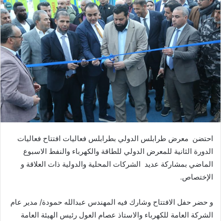
احتضن‭
‬الدورة‭ ‬الثانية‭ ‬للمعرض‭ ‬الدولي‭ ‬للطاقة‭ ‬والكهرباء‭ ‬والنفط‭ ‬الاسبوع‭
‬الماضي‭ ‬بمشاركة‭ ‬عديد‭
‬الإختصاص‭.‬