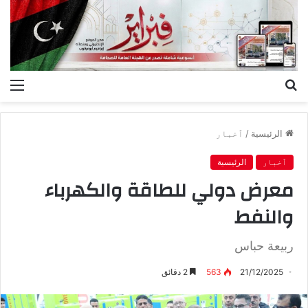
بحث
الق
عن
الرئيسية
/
ٱخبار
ٱخبار
الرئيسية
‬والنفط
ربيعة‭ ‬حباس
21/12/2025
563
2 دقائق