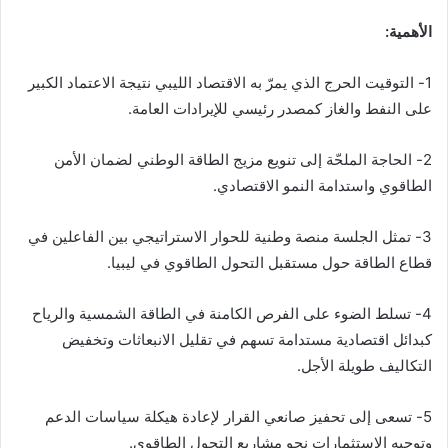
الأهمية‭:‬
‬على‭ ‬النفط‭ ‬والغاز‭ ‬كمصدر‭ ‬رئيسي‭ ‬للإيرادات‭ ‬العامة‭.‬
‬الطاقوي‭ ‬واستدامة‭ ‬النمو‭ ‬الاقتصادي‭.‬
‬قطاع‭ ‬الطاقة‭ ‬حول‭ ‬مستقبل‭ ‬التحول‭ ‬الطاقوي‭ ‬في‭ ‬ليبيا‭.‬
‬التكاليف‭ ‬طويلة‭ ‬الأجل‭.‬
‬وتوجيه‭ ‬الاستثمارات‭ ‬نحو‭ ‬مشاريع‭ ‬التحول‭ ‬الطاقوي‭.‬