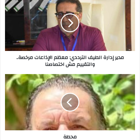
ك
ا
ل
إ
ل
ك
ت
ر
مدير إدارة الطيف الترددي: معظم الإذاعات مرخصة..
و
والتقييم مش اختصاصنا
ن
ي
محطة