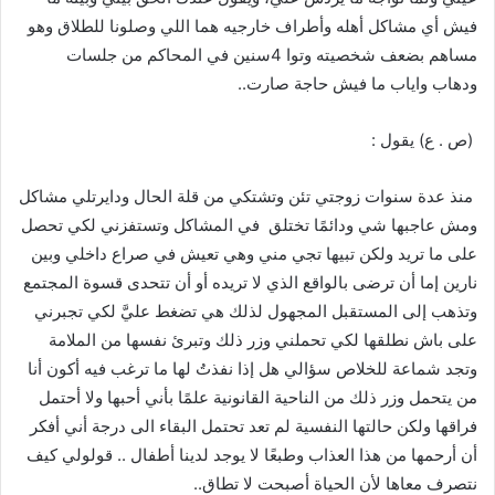
فيش أي مشاكل أهله وأطراف خارجيه هما اللي وصلونا للطلاق وهو
مساهم بضعف شخصيته وتوا
4
سنين في المحاكم من جلسات
ودهاب واياب ما فيش حاجة صارت
..
(
ص
.
ع
)
يقول
:
منذ عدة سنوات زوجتي تئن وتشتكي من قلة الحال ودايرتلي مشاكل
ومش عاجبها شي ودائمًا تختلق
في المشاكل وتستفزني لكي تحصل
على ما تريد ولكن تبيها تجي مني وهي تعيش في صراع داخلي وبين
نارين إما أن ترضى بالواقع الذي لا تريده أو أن تتحدى قسوة المجتمع
وتذهب إلى المستقبل المجهول لذلك هي تضغط عليَّ لكي تجبرني
على باش نطلقها لكي تحملني وزر ذلك وتبرئ نفسها من الملامة
وتجد شماعة للخلاص سؤالي هل إذا نفذتُ لها ما ترغب فيه أكون أنا
من يتحمل وزر ذلك من الناحية القانونية علمًا بأني أحبها ولا أحتمل
فراقها ولكن حالتها النفسية لم تعد تحتمل البقاء الى درجة أني أفكر
أن أرحمها من هذا العذاب وطبعًا لا يوجد لدينا أطفال
..
قولولي كيف
نتصرف معاها لأن الحياة أصبحت لا تطاق
..