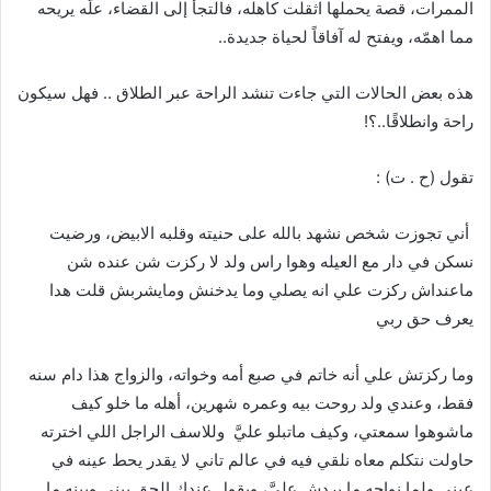
الممرات، قصة يحملها اثقلت كاهله، فالتجأ إلى القضاء، علّه يريحه
مما اهمّه، ويفتح له آفاقاً لحياة جديدة
..
هذه بعض الحالات التي جاءت تنشد الراحة عبر الطلاق
..
فهل سيكون
راحة وانطلاقًا
..
؟
!
تقول
(
ح
.
ت
) :
أني تجوزت شخص نشهد بالله على حنيته وقلبه الابيض، ورضيت
نسكن في دار مع العيله وهوا راس ولد لا ركزت شن عنده شن
ماعنداش ركزت علي انه يصلي وما يدخنش ومايشربش قلت هدا
يعرف حق ربي
وما ركزتش علي أنه خاتم في صبع أمه وخواته، والزواج هذا دام سنه
فقط، وعندي ولد روحت بيه وعمره شهرين، أهله ما خلو كيف
ماشوهوا سمعتي، وكيف ماتبلو عليَّ
وللاسف الراجل اللي اخترته
حاولت نتكلم معاه نلقي فيه في عالم تاني لا يقدر يحط عينه في
عيني ولما نواجه ما يردش عليَّ، ويقول عندك الحق بيني وبينه ما