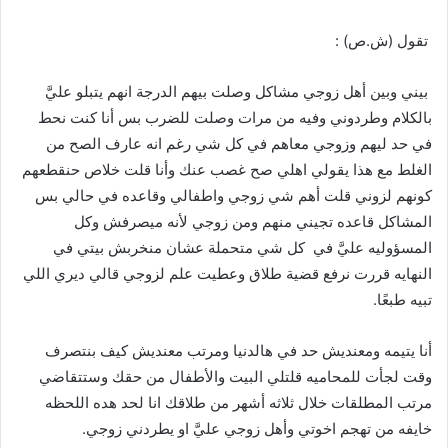
تقول
(
ش
.
ص
) :
بيني وبين أهل زوجي مشاكل وصلت بيهم الدرجة انهم يتبلو عليَّ
بالكلام وطردوني وفيه من مرات وصلت للضرب بس أنا كنت نحط
في حد ليهم وزوجي معاهم في كل شي رغم انه عارف الصح من
الغلط مع هذا يقولي اهلي صح غصب عنك وأنا قلت خلاص حنقطعهم
كونهم لزوني قلت أهم شي زوجي واطفالي وقاعده في حالي بس
المشاكل قاعده تجيني منهم ومن زوجي لأنه ميصرفش وكل
المسؤوليه عليَّ في
كل شي متحملة عشان منخربش بيتي في
النهايه قررت نرفع قضية طلاق وعطيت علم لزوجي قالي ديري اللي
تبيه طبعًا
.
أنا يتيمه ومعنديش حد في هالدنيا ومرتب معنديش كيف بنتصرف
وقت لجأت للمحاميه قلتلي البيت والأطفال من حقك وستتقاضي
مرتب المطلقات خلال ثلاثه أشهر من طلاقك انا لحد هده اللحظه
خايفه من تهجم اخوتي وأهل زوجي عليَّ او يطردني زوجي
.