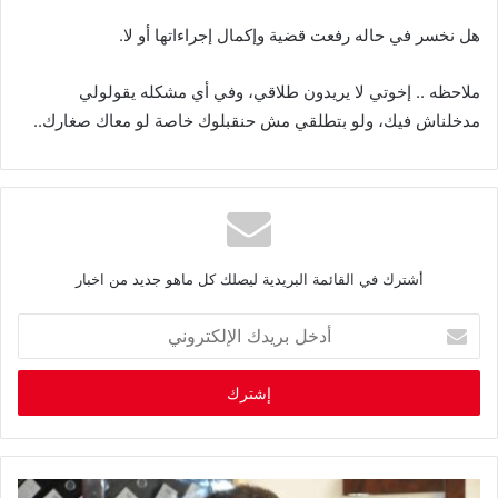
هل نخسر في حاله رفعت قضية وإكمال إجراءاتها أو لا
.
ملاحظه
..
إخوتي لا يريدون طلاقي، وفي أي مشكله يقولولي
مدخلناش فيك، ولو بتطلقي مش حنقبلوك خاصة لو معاك صغارك
..
أشترك في القائمة البريدية ليصلك كل ماهو جديد من اخبار
أ
د
خ
ل
ب
ر
ي
د