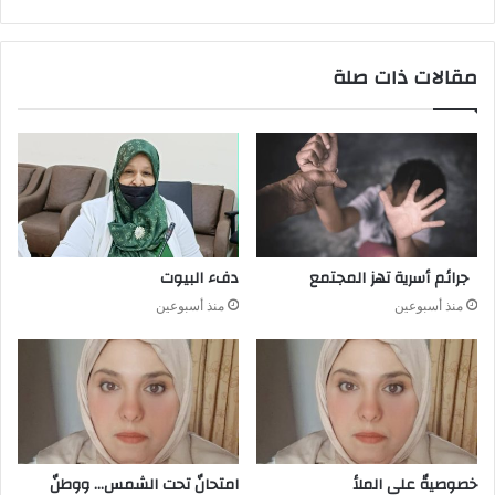
مقالات ذات صلة
جرائم أسرية تهز المجتمع
دفء البيوت
منذ أسبوعين
منذ أسبوعين
خصوصيةٌ على الملأ
امتحانٌ تحت الشمس… ووطنٌ