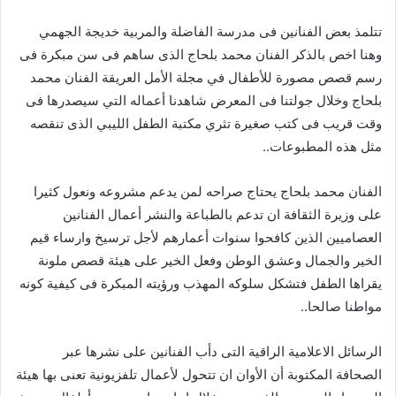
تتلمذ بعض الفنانين فى مدرسة الفاضلة والمربية خديجة الجهمي
وهنا اخص بالذكر الفنان محمد بلحاج الذى ساهم فى سن مبكرة فى
رسم قصص مصورة للأطفال في مجلة الأمل العريقة الفنان محمد
بلحاج وخلال جولتنا فى المعرض شاهدنا أعماله التي سيصدرها فى
وقت قريب فى كتب صغيرة تثري مكتبة الطفل الليبي الذى تنقصه
مثل هذه المطبوعات..
الفنان محمد بلحاج يحتاج صراحه لمن يدعم مشروعه ونعول كثيرا
على وزيرة الثقافة ان تدعم بالطباعة والنشر أعمال الفنانين
العصاميين الذين كافحوا سنوات أعمارهم لأجل ترسيخ وارساء قيم
الخير والجمال وعشق الوطن وفعل الخير على هيئة قصص ملونة
يقراها الطفل فتشكل سلوكه المهذب ورؤيته المبكرة فى كيفية كونه
مواطنا صالحا..
الرسائل الاعلامية الراقية التى دأب الفنانين على نشرها عبر
الصحافة المكتوبة أن الأوان ان تتحول لأعمال تلفزيونية تعنى بها هيئة