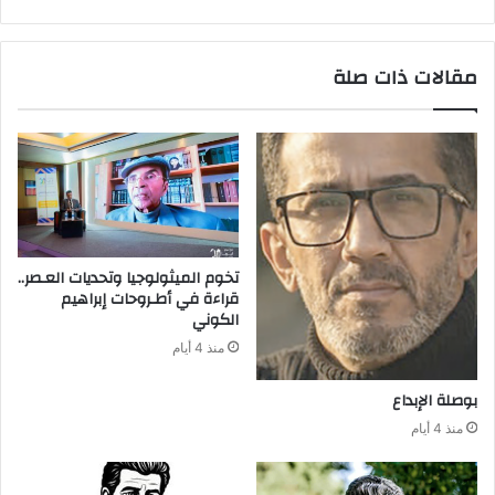
مقالات ذات صلة
‬الكوني
منذ 4 أيام
بوصلة‭ ‬الإبداع
منذ 4 أيام