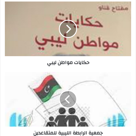
د
ك
ا
ل
إ
ل
ك
ت
ر
حكايات مواطن ليبي
و
ن
ي
جمعية الرابطة الليبية للمتقاعدين