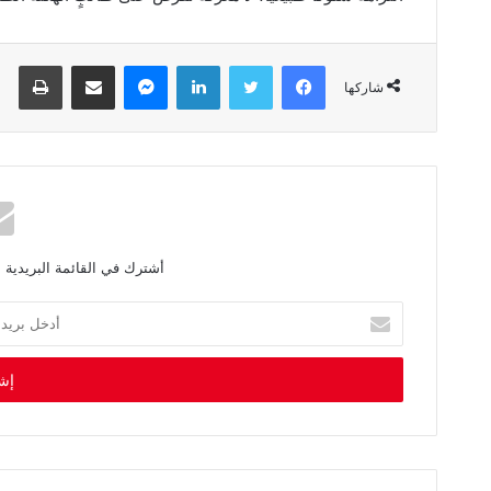
فيسبوك
تويتر
لينكدإن
ماسنجر
مشاركة عبر البريد
طباعة
شاركها
أشترك في القائمة البريدية 
أ
د
خ
ل
ب
ر
ي
د