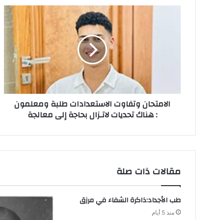
ك
ا
ل
إ
ل
ك
ت
ر
و
ن
الامتحان‭ ‬وتفاوت‭ ‬الاستعدادات طلبة ومعلمون
ي
: هناك تحديات لاتـزال بحاجة إلى معالجة
مقالات ذات صلة
طب الأجداد:ذاكرة الشفاء في مرزق
منذ 5 أيام