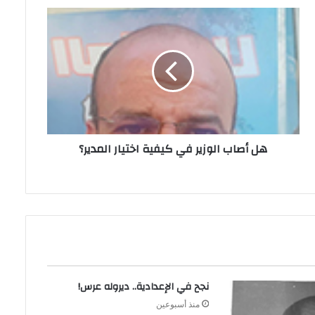
هل‭ ‬أصاب‭ ‬الوزير‭ ‬في‭ ‬كيفية‭ ‬اختيار‭ ‬المدير؟
نجح في الإعدادية.. ديروله عرس!
منذ أسبوعين