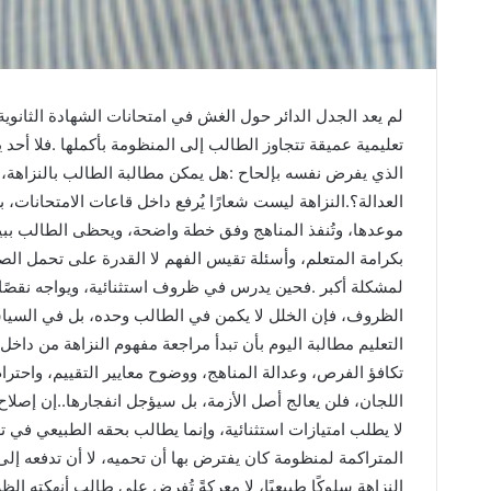
‬النزاهة‭ ‬سلوكًا‭ ‬طبيعيًا،‭ ‬لا‭ ‬معركةً‭ ‬تُفرض‭ ‬على‭ ‬طالبٍ‭ ‬أنهكته‭ ‬الظروف‭ ‬قبل‭ ‬أن‭ ‬تبدأ‭ ‬ورقة‭ ‬الامتحان‭.‬