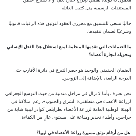
‬المستندات‭ ‬الرسمية‭ ‬مثل‭ ‬كتيب‭ ‬العائلة‭.‬
‬وشرعيًا‭ ‬لضمان‭ ‬تنفيذها‭.‬
‬وتحويله‭ ‬لتجارة‭ ‬أعضاء؟
‬الدرجة‭ ‬الرابعة،‭ ‬بالإضافة‭ ‬إلى‭ ‬الزوجين‭.‬
‬جراحين،‭ ‬وأطباء‭ ‬تخدير‭ ‬ومناعة‭ ‬على‭ ‬مستوى‭ ‬عالٍ‭ ‬من‭ ‬الكفاءة‭.‬
‭ ‬هل‭ ‬من‭ ‬أرقام‭ ‬توثق‭ ‬مسيرة‭ ‬زراعة‭ ‬الأعضاء‭ ‬في‭ ‬ليبيا؟