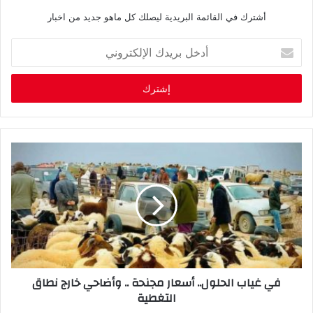
أشترك في القائمة البريدية ليصلك كل ماهو جديد من اخبار
أ
د
خ
ل
ب
ر
ي
د
ك
ا
ل
إ
ل
ك
ت
ر
في غياب الحلول.. أسعار مجنحة .. وأضاحي خارج نطاق
و
التغطية
ن
ي