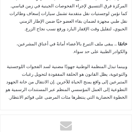
‬المركزة‭ ‬فرق‭ ‬التنسيق‭ ‬لإجراء‭ ‬الفحوصات‭ ‬الجينية‭ ‬في‭ ‬زمن‭ ‬قياسي‭.
‬الحيوي،‭ ‬لتقليل‭ ‬وقت‭ ‬الإقفار‭ ‬البارد‭ ‬ورفع‭ ‬نسب‭ ‬نجاح‭ ‬الزرع‭.‬
خاتمًا‭ ..‬
‬والكوادر‭ ‬الطبية‭ ‬على‭ ‬حد‭ ‬سواء‭.‬
‬الخطوة‭ ‬الحضارية‭ ‬التي‭ ‬ينتظرها‭ ‬مئات‭ ‬المرضى‭ ‬على‭ ‬قوائم‭ ‬الانتظار‭.‬