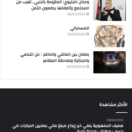
وجدان اشتيوي: المتزوجة بأجنبي.. تهرب من
المجتمع وأطفالها يدفعون الثمن
08/01/2024
المسحراتي
10/03/2024
رمضان بين الماضي والحاضر : عن التباهي
والجكترة وملاحقة المظاهر
25/03/2024
الأكثر مشاهدة
03/04/2024
مصرف الجمهورية ينفي خبر إيداع مبلغ مالي بملايين الدينارات في
حساب مواطن بمدينة طبرق