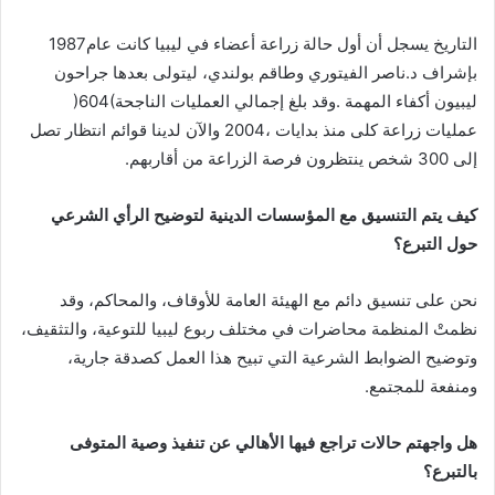
التاريخ‭ ‬يسجل‭ ‬أن‭ ‬أول‭ ‬حالة‭ ‬زراعة‭ ‬أعضاء‭ ‬في‭ ‬ليبيا‭ ‬كانت‭ ‬عام‭ ‬1987‭
‬ليبيون‭ ‬أكفاء‭ ‬المهمة‭. ‬وقد‭ ‬بلغ‭ ‬إجمالي‭ ‬العمليات‭ ‬الناجحة‭ )‬604‭(
‬إلى‭ ‬300‭ ‬شخص‭ ‬ينتظرون‭ ‬فرصة‭ ‬الزراعة‭ ‬من‭ ‬أقاربهم‭.‬
‬حول‭ ‬التبرع؟
‬ومنفعة‭ ‬للمجتمع‭.‬
‬بالتبرع؟