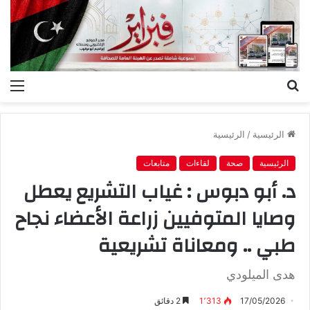
بحث
الق
عن
الرئيسية
/
الرئيسية
الرئيسية
صحة
لقاءات
متابعات
د. أبو دبوس : غياب التشريع يعطل
وصايا المتوفيين زراعة الأعضاء نجاح
طبي .. ومعاناة تشريعية
هدى الميلودي
17/05/2026
1٬313
2 دقائق