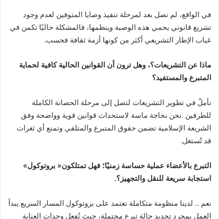
‬غياب‭ ‬الإطار‭ ‬التشريعي‭ ‬أكثر‭ ‬من‭ ‬كونها‭ ‬أزمة‭ ‬ثقافة‭ ‬فحسب‭.‬
‬المتبرع‭ ‬والمستفيد؟
‬قد‭ ‬تُستغل‭.‬
التبرع‭ ‬بالأعضاء‭ ‬عملية‭ ‬حساسة‭ ‬زمنيًا؛‭ ‬فهل‭ ‬تمتلكون‭ ‬‮«‬بروتوكول‮»‬‭
‬استجابة‭ ‬سريعة‭ ‬للنقل‭ ‬والتجهيز؟‭.‬